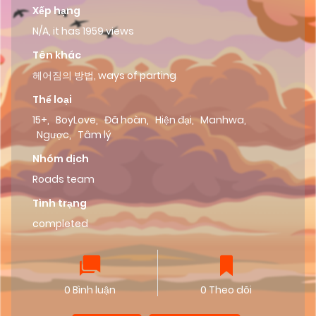
Xếp hạng
N/A, it has 1959 views
Tên khác
헤어짐의 방법, ways of parting
Thể loại
15+
,
BoyLove
,
Đã hoàn
,
Hiện đại
,
Manhwa
,
Ngược
,
Tâm lý
Nhóm dịch
Roads team
Tình trạng
completed
0 Bình luận
0 Theo dõi