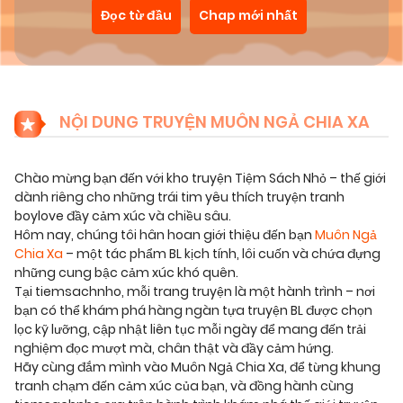
Đọc từ đầu
Chap mới nhất
NỘI DUNG TRUYỆN MUÔN NGẢ CHIA XA
Chào mừng bạn đến với kho truyện Tiệm Sách Nhỏ – thế giới
dành riêng cho những trái tim yêu thích truyện tranh
boylove đầy cảm xúc và chiều sâu.
Hôm nay, chúng tôi hân hoan giới thiệu đến bạn
Muôn Ngả
Chia Xa
– một tác phẩm BL kịch tính, lôi cuốn và chứa đựng
những cung bậc cảm xúc khó quên.
Tại tiemsachnho, mỗi trang truyện là một hành trình – nơi
bạn có thể khám phá hàng ngàn tựa truyện BL được chọn
lọc kỹ lưỡng, cập nhật liên tục mỗi ngày để mang đến trải
nghiệm đọc mượt mà, chân thật và đầy cảm hứng.
Hãy cùng đắm mình vào Muôn Ngả Chia Xa, để từng khung
tranh chạm đến cảm xúc của bạn, và đồng hành cùng