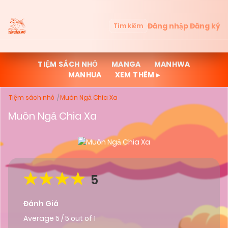
Đăng nhập
Đăng ký
Tìm kiếm
TIỆM SÁCH NHỎ
MANGA
MANHWA
MANHUA
XEM THÊM ▸
Tiệm sách nhỏ
Muôn Ngả Chia Xa
Muôn Ngả Chia Xa
5
Đánh Giá
Average
5
/
5
out of
1