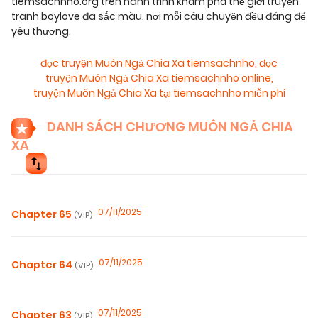
tiemsachnho.org trên hành trình khám phá thế giới truyện
tranh boylove đa sắc màu, nơi mỗi câu chuyện đều đáng để
yêu thương.
đọc truyện Muôn Ngả Chia Xa tiemsachnho
,
đọc
truyện Muôn Ngả Chia Xa tiemsachnho online
,
truyện Muôn Ngả Chia Xa tại tiemsachnho miễn phí
DANH SÁCH CHƯƠNG MUÔN NGẢ CHIA
XA
07/11/2025
Chapter 65
(VIP)
07/11/2025
Chapter 64
(VIP)
07/11/2025
Chapter 63
(VIP)