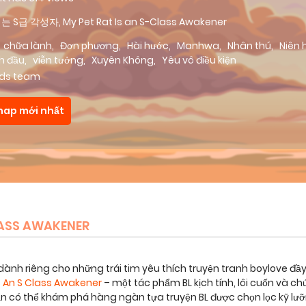
는 S급 각성자, My Pet Rat Is an S-Class Awakener
chữa lành
,
Đơn phương
,
Hài hước
,
Manhwa
,
Nhân thú
,
Niên 
h đầu
,
viễn tưởng
,
Xuyên Không
,
Yêu vô điều kiện
ds team
hap mới nhất
LASS AWAKENER
dành riêng cho những trái tim yêu thích truyện tranh boylove đầ
s An S Class Awakener
– một tác phẩm BL kịch tính, lôi cuốn và 
bạn có thể khám phá hàng ngàn tựa truyện BL được chọn lọc kỹ lư