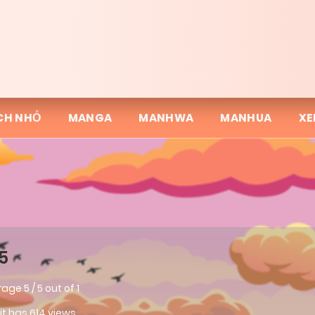
CH NHỎ
MANGA
MANHWA
MANHUA
XE
5
rage
5
/
5
out of
1
 it has 614 views