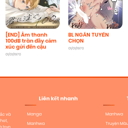
[END] Âm thanh
BL NGẮN TUYỂN
100dB tràn đầy cảm
CHỌN
xúc gửi đến cậu
01/01/1970
01/01/1970
Liên kết nhanh
Manga
Manhwa
sắc và
hot,
Manhwa
Truyện Mà
 trọn