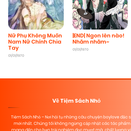
Nữ Phụ Không Muốn
|END| Ngon lên nào!
Nam Nữ Chính Chia
Nhăm nhăm~
Tay
01/01/1970
01/01/1970
Về Tiệm Sách Nhỏ
Tiệm Sách Nhỏ
– Nơi hội tụ những câu chuyện boylove đặc 
mới nhất. Chúng tôi không ngừng cập nhật các tác phẩm 
mang đến cho bạn trải nghiệm đọc mượt mà, chất lượng và