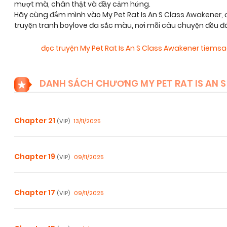
mượt mà, chân thật và đầy cảm hứng.
Hãy cùng đắm mình vào My Pet Rat Is An S Class Awakener,
truyện tranh boylove đa sắc màu, nơi mỗi câu chuyện đều đ
đọc truyện My Pet Rat Is An S Class Awakener tiems
DANH SÁCH CHƯƠNG MY PET RAT IS AN 
Chapter 21
13/11/2025
(VIP)
Chapter 19
09/11/2025
(VIP)
Chapter 17
09/11/2025
(VIP)