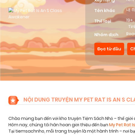
Xếp hạng
내 쥐
Tên khác
19+
,
Thể loại
Tìn
Roa
Nhóm dịch
Đọc từ đầu
C
NỘI DUNG TRUYỆN MY PET RAT IS AN S C
Chào mừng bạn đến với kho truyện Tiệm Sách Nhỏ – thế giới 
Hôm nay, chúng tôi hân hoan giới thiệu đến bạn
My Pet Rat I
Tại tiemsachnho, mỗi trang truyện là một hành trình – nơi 