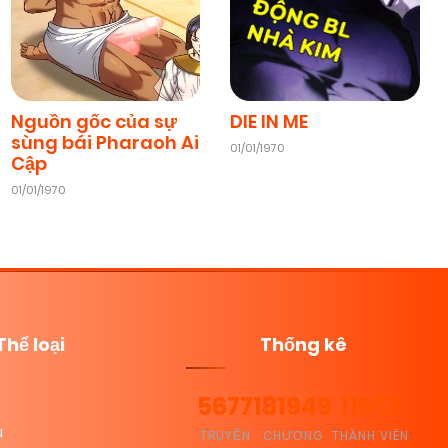
Nguồn gốc của sự
DIE IN ME
sùng bái Pharaoh Ai
01/01/1970
Cập
01/01/1970
Thể loại
Thống kê
5677
181949
11657
u
TRUYỆN
CHƯƠNG
THÀNH VIÊN