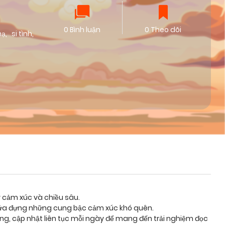
0 Bình luận
0 Theo dõi
hạ
,
si tình
,
y cảm xúc và chiều sâu.
chứa đựng những cung bậc cảm xúc khó quên.
ỡng, cập nhật liên tục mỗi ngày để mang đến trải nghiệm đọc