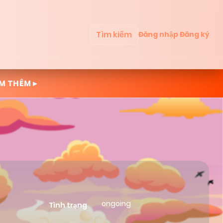
Tìm kiếm
Đăng nhập
Đăng ký
M THÊM ▸
ongoing
Tình trạng