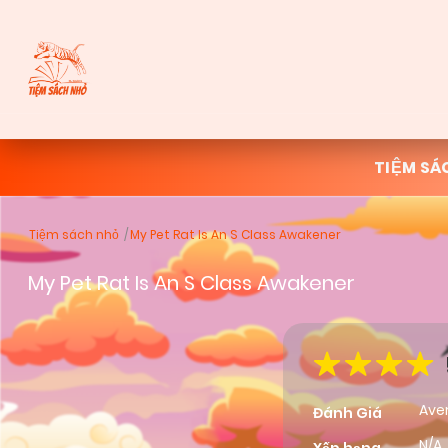
TIỆM SÁ
Tiệm sách nhỏ
My Pet Rat Is An S Class Awakener
My Pet Rat Is An S Class Awakener
Ave
Đánh Giá
N/A,