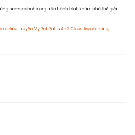
ùng tiemsachnho.org trên hành trình khám phá thế giới
ho online
,
truyện My Pet Rat Is An S Class Awakener tại