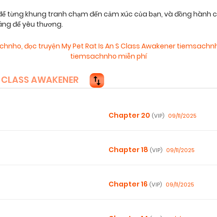
 để từng khung tranh chạm đến cảm xúc của bạn, và đồng hành c
áng để yêu thương.
achnho
,
đọc truyện My Pet Rat Is An S Class Awakener tiemsachn
tiemsachnho miễn phí
S CLASS AWAKENER
Chapter 20
09/11/2025
(VIP)
Chapter 18
09/11/2025
(VIP)
Chapter 16
09/11/2025
(VIP)