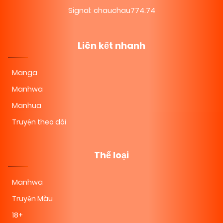
Signal: chauchau774.74
Liên kết nhanh
Manga
Manhwa
Manhua
Truyện theo dõi
Thể loại
Manhwa
Truyện Màu
18+