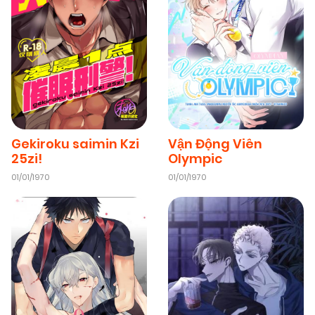
Vận Động Viên
Gekiroku saimin Kzi
Olympic
25zi!
01/01/1970
01/01/1970