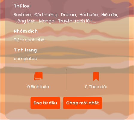
Thể loại
BoyLove
,
Đời thường
,
Drama
,
Hài hước
,
Hiện đại
,
Lãng Mạn
,
Manga
,
Truyện tranh 18+
,
Truyen3hsang
Nhóm dịch
Tiệm sách nhỏ
Tình trạng
completed
0 Bình luận
0 Theo dõi
Đọc từ đầu
Chap mới nhất