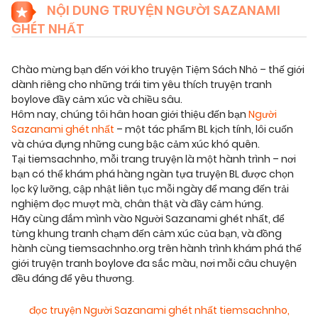
NỘI DUNG TRUYỆN NGƯỜI SAZANAMI
GHÉT NHẤT
Chào mừng bạn đến với kho truyện Tiệm Sách Nhỏ – thế giới
dành riêng cho những trái tim yêu thích truyện tranh
boylove đầy cảm xúc và chiều sâu.
Hôm nay, chúng tôi hân hoan giới thiệu đến bạn
Người
Sazanami ghét nhất
– một tác phẩm BL kịch tính, lôi cuốn
và chứa đựng những cung bậc cảm xúc khó quên.
Tại tiemsachnho, mỗi trang truyện là một hành trình – nơi
bạn có thể khám phá hàng ngàn tựa truyện BL được chọn
lọc kỹ lưỡng, cập nhật liên tục mỗi ngày để mang đến trải
nghiệm đọc mượt mà, chân thật và đầy cảm hứng.
Hãy cùng đắm mình vào Người Sazanami ghét nhất, để
từng khung tranh chạm đến cảm xúc của bạn, và đồng
hành cùng tiemsachnho.org trên hành trình khám phá thế
giới truyện tranh boylove đa sắc màu, nơi mỗi câu chuyện
đều đáng để yêu thương.
đọc truyện Người Sazanami ghét nhất tiemsachnho
,