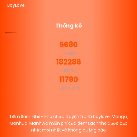
BoyLove
Thống kê
5680
TRUYỆN
182286
CHƯƠNG
11790
THÀNH VIÊN
Tiệm Sách Nhỏ - Kho chứa truyện tranh boylove, Manga,
Manhua, Manhwa miễn phí của tiemsachnho được cập
nhật mới nhất và không quảng cáo