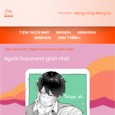
Đăng nhập
Đăng ký
Tìm kiếm
TIỆM SÁCH NHỎ
MANGA
MANHWA
MANHUA
XEM THÊM ▸
Tiệm sách nhỏ
Người Sazanami ghét nhất
Người Sazanami ghét nhất