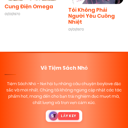
Cung Điện Omega
Tôi Không Phải
01/01/1970
Người Yêu Cuồng
Nhiệt
01/01/1970
Về Tiệm Sách Nhỏ
Tiệm Sách Nhỏ
– Nơi hội tụ những câu chuyện boylove đặc
sắc và mới nhất. Chúng tôi không ngừng cập nhật các tác
phẩm hot, mang đến cho bạn trải nghiệm đọc mượt mà,
chất lượng và trọn vẹn cảm xúc.
S
T
LẤY KEY