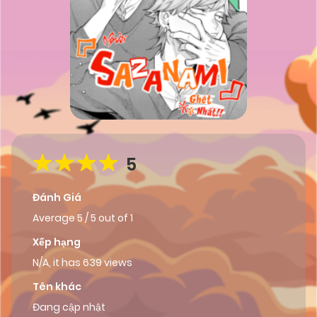
5
Đánh Giá
Average
5
/
5
out of
1
Xếp hạng
N/A, it has 639 views
Tên khác
Đang cập nhật