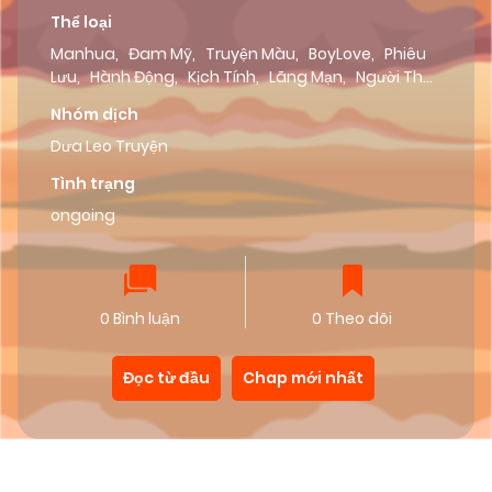
Thể loại
Manhua
,
Đam Mỹ
,
Truyện Màu
,
BoyLove
,
Phiêu
Lưu
,
Hành Động
,
Kịch Tính
,
Lãng Mạn
,
Người Thú
,
Drama
,
Tình Cảm
Nhóm dịch
Dưa Leo Truyện
Tình trạng
ongoing
0 Bình luận
0 Theo dõi
Đọc từ đầu
Chap mới nhất