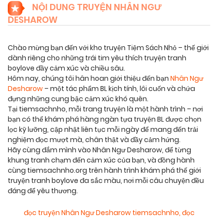
NỘI DUNG TRUYỆN NHÂN NGƯ
DESHAROW
Chào mừng bạn đến với kho truyện Tiệm Sách Nhỏ – thế giới
dành riêng cho những trái tim yêu thích truyện tranh
boylove đầy cảm xúc và chiều sâu.
Hôm nay, chúng tôi hân hoan giới thiệu đến bạn
Nhân Ngư
Desharow
– một tác phẩm BL kịch tính, lôi cuốn và chứa
đựng những cung bậc cảm xúc khó quên.
Tại tiemsachnho, mỗi trang truyện là một hành trình – nơi
bạn có thể khám phá hàng ngàn tựa truyện BL được chọn
lọc kỹ lưỡng, cập nhật liên tục mỗi ngày để mang đến trải
nghiệm đọc mượt mà, chân thật và đầy cảm hứng.
Hãy cùng đắm mình vào Nhân Ngư Desharow, để từng
khung tranh chạm đến cảm xúc của bạn, và đồng hành
cùng tiemsachnho.org trên hành trình khám phá thế giới
truyện tranh boylove đa sắc màu, nơi mỗi câu chuyện đều
đáng để yêu thương.
đọc truyện Nhân Ngư Desharow tiemsachnho
,
đọc