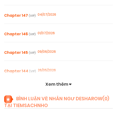
04/07/2026
Chapter 147
(VIP)
01/07/2026
Chapter 146
(VIP)
09/06/2026
Chapter 145
(VIP)
26/05/2026
Chapter 144
(VIP)
Xem thêm
19/05/2026
Chapter 143
(VIP)
BÌNH LUẬN VỀ NHÂN NGƯ DESHAROW(
0
)
TẠI TIEMSACHNHO
12/05/2026
Chapter 142
(VIP)