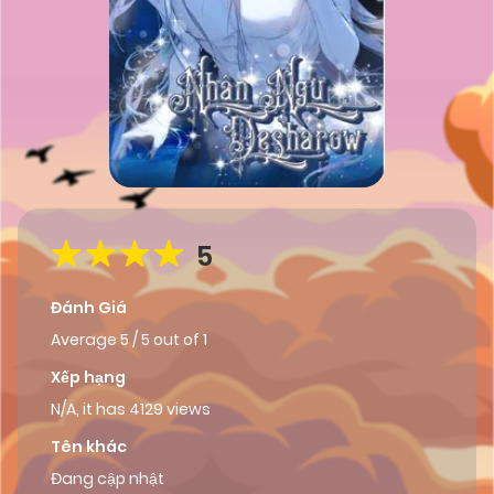
5
Đánh Giá
Average
5
/
5
out of
1
Xếp hạng
N/A, it has 4129 views
Tên khác
Đang cập nhật