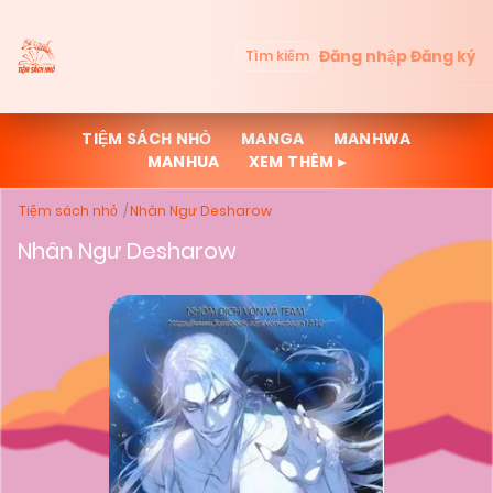
Đăng nhập
Đăng ký
Tìm kiếm
TIỆM SÁCH NHỎ
MANGA
MANHWA
MANHUA
XEM THÊM ▸
Tiệm sách nhỏ
Nhân Ngư Desharow
Nhân Ngư Desharow