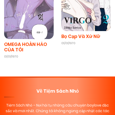
Bọ Cạp Và Xử Nữ
01/01/1970
OMEGA HOÀN HẢO
CỦA TÔI
01/01/1970
Về Tiệm Sách Nhỏ
Tiệm Sách Nhỏ
– Nơi hội tụ những câu chuyện boylove đặc
sắc và mới nhất. Chúng tôi không ngừng cập nhật các tác