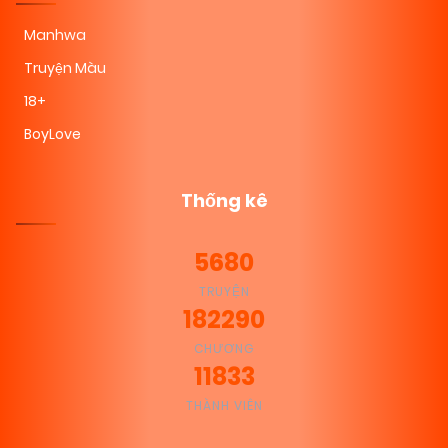
Manhwa
Truyện Màu
18+
BoyLove
Thống kê
5680
TRUYỆN
182290
CHƯƠNG
11833
THÀNH VIÊN