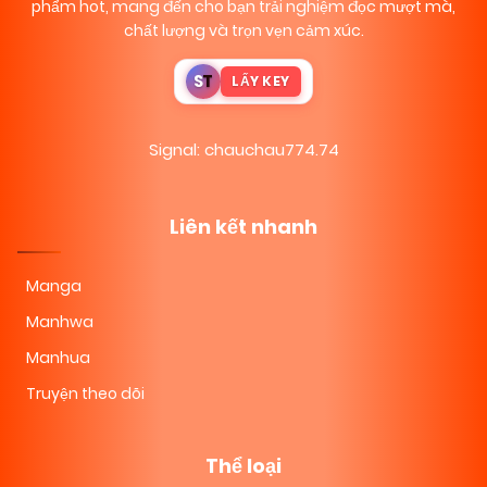
phẩm hot, mang đến cho bạn trải nghiệm đọc mượt mà,
chất lượng và trọn vẹn cảm xúc.
S
T
LẤY KEY
Signal: chauchau774.74
Liên kết nhanh
Manga
Manhwa
Manhua
Truyện theo dõi
Thể loại