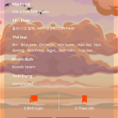
Xếp hạng
N/A, it has 508 views
Tên khác
들린다고 말해, tell me you can hear
Thể loại
19+
,
BoyLove
,
Đã hoàn
,
Hài hước
,
Hiện đại
,
Học
đường
,
Manhwa
,
Ngọt
,
Sinh viên
,
Trai đẹp
,
Truyện ngắn
,
viễn tưởng
Nhóm dịch
Roads team
Tình trạng
completed
0 Bình luận
0 Theo dõi