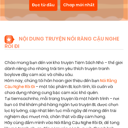
Đọc từ đầu
Chap mới nhất
NỘI DUNG TRUYỆN NÓI RẰNG CẬU NGHE
RỒI ĐI
Chào mừng bạn đến với kho truyện Tiệm Sách Nhỏ – thế giới
dành riêng cho những trái tim yêu thích truyện tranh
boylove đầy cảm xúc và chiều sâu.
Hôm nay, chúng tôi hân hoan giới thiệu đến bạn
Nói Rằng
Cậu Nghe Rồi Đi
– một tác phẩm BL kịch tính, lôi cuốn và
chứa đựng những cung bậc cảm xúc khó quên.
Tại tiemsachnho, mỗi trang truyện là một hành trình – nơi
bạn có thể khám phá hàng ngàn tựa truyện BL được chọn
lọc kỹ lưỡng, cập nhật liên tục mỗi ngày để mang đến trải
nghiệm đọc mượt mà, chân thật và đầy cảm hứng.
Hãy cùng đắm mình vào Nói Rằng Cậu Nghe Rồi Đi, để từng