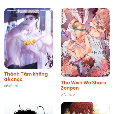
Thánh Tâm không
dễ chọc
The Wish We Share
01/01/1970
Zenpen
01/01/1970