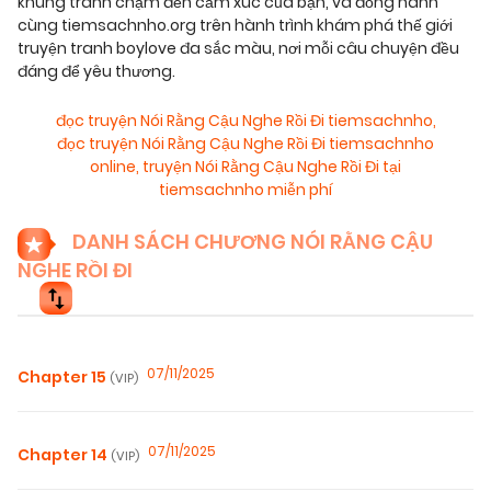
khung tranh chạm đến cảm xúc của bạn, và đồng hành
cùng tiemsachnho.org trên hành trình khám phá thế giới
truyện tranh boylove đa sắc màu, nơi mỗi câu chuyện đều
đáng để yêu thương.
đọc truyện Nói Rằng Cậu Nghe Rồi Đi tiemsachnho
,
đọc truyện Nói Rằng Cậu Nghe Rồi Đi tiemsachnho
online
,
truyện Nói Rằng Cậu Nghe Rồi Đi tại
tiemsachnho miễn phí
DANH SÁCH CHƯƠNG NÓI RẰNG CẬU
NGHE RỒI ĐI
07/11/2025
Chapter 15
(VIP)
07/11/2025
Chapter 14
(VIP)