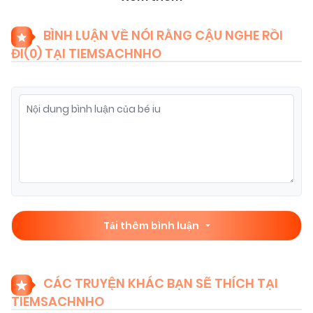
07/11/2025
Chapter 7
(VIP)
BÌNH LUẬN VỀ NÓI RẰNG CẬU NGHE RỒI
ĐI(
0
) TẠI TIEMSACHNHO
07/11/2025
Chapter 6
(VIP)
07/11/2025
Chapter 5
(VIP)
07/11/2025
Chapter 4
(VIP)
07/11/2025
Chapter 3
(VIP)
Tải thêm bình luận
07/11/2025
Chapter 2
(VIP)
CÁC TRUYỆN KHÁC BẠN SẼ THÍCH TẠI
TIEMSACHNHO
07/11/2025
Chapter 1
(VIP)