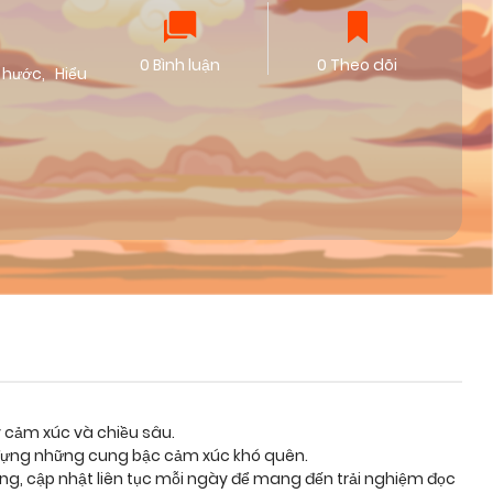
0 Bình luận
0 Theo dõi
 hước
,
Hiểu
y cảm xúc và chiều sâu.
a đựng những cung bậc cảm xúc khó quên.
ỡng, cập nhật liên tục mỗi ngày để mang đến trải nghiệm đọc