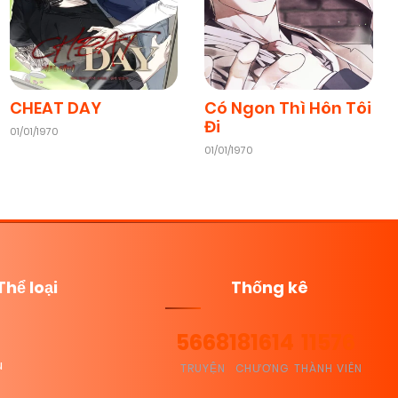
CHEAT DAY
Có Ngon Thì Hôn Tôi
Đi
01/01/1970
01/01/1970
Thể loại
Thống kê
5668
181614
11576
u
TRUYỆN
CHƯƠNG
THÀNH VIÊN