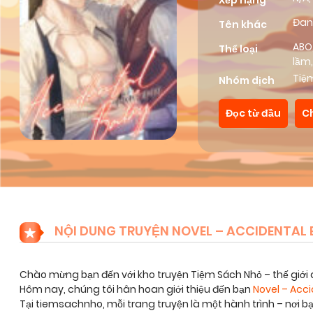
Xếp hạng
Đan
Tên khác
ABO
Thể loại
lầm
Tiệ
Nhóm dịch
Đọc từ đầu
C
NỘI DUNG TRUYỆN NOVEL – ACCIDENTAL 
Chào mừng bạn đến với kho truyện Tiệm Sách Nhỏ – thế giới 
Hôm nay, chúng tôi hân hoan giới thiệu đến bạn
Novel – Acc
Tại tiemsachnho, mỗi trang truyện là một hành trình – nơi 