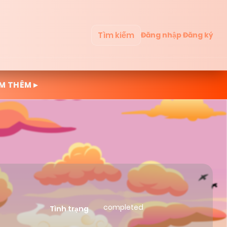
Tìm kiếm
Đăng nhập
Đăng ký
M THÊM ▸
completed
Tình trạng