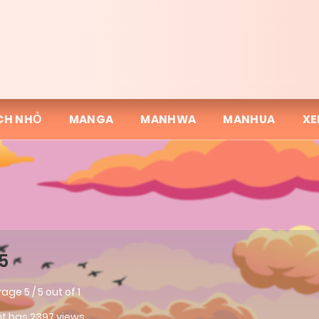
CH NHỎ
MANGA
MANHWA
MANHUA
XE
5
rage
5
/
5
out of
1
 it has 2397 views