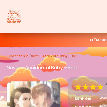
TIỆM SÁ
Tiệm sách nhỏ
Novel – Accidental Baby – End
Novel – Accidental Baby – End
Ave
Đánh Giá
N/A,