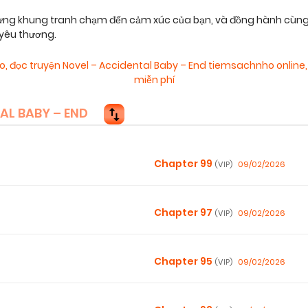
từng khung tranh chạm đến cảm xúc của bạn, và đồng hành cùng 
 yêu thương.
ho
,
đọc truyện Novel – Accidental Baby – End tiemsachnho online
miễn phí
L BABY – END
Chapter 99
09/02/2026
(VIP)
Chapter 97
09/02/2026
(VIP)
Chapter 95
09/02/2026
(VIP)