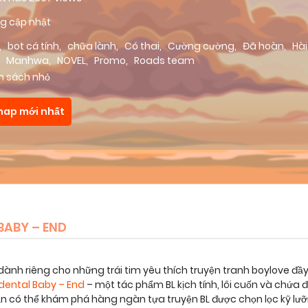
g cập nhật
,
bot cá tính
,
chữa lành
,
Có thai
,
Cường cường
,
Đã hoàn
,
Hài
,
Manhwa
,
NOVEL
,
Promo
,
Roads team
m sách nhỏ
hap mới nhất
BABY – END
dành riêng cho những trái tim yêu thích truyện tranh boylove đầ
idental Baby – End
– một tác phẩm BL kịch tính, lôi cuốn và chứ
bạn có thể khám phá hàng ngàn tựa truyện BL được chọn lọc kỹ lư