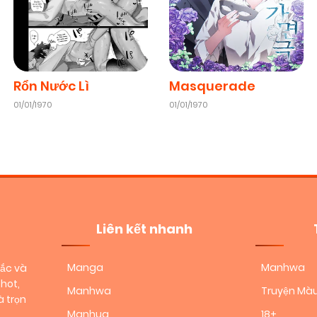
Chapter 67
09/02/2026
(VIP)
Chapter 65
09/02/2026
(VIP)
Rổn Nước Lì
Masquerade
01/01/1970
01/01/1970
Chapter 63
09/02/2026
(VIP)
Chapter 61
09/02/2026
(VIP)
Chapter 59
09/02/2026
(VIP)
Liên kết nhanh
Manga
Manhwa
sắc và
Chapter 56
09/02/2026
(VIP)
hot,
Manhwa
Truyện Mà
 trọn
Manhua
18+