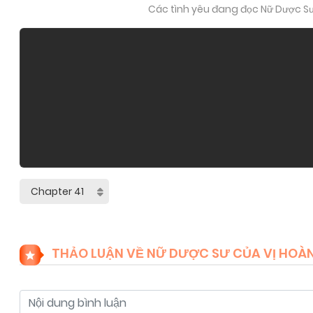
Các tình yêu đang đọc Nữ Dược Sư C
THẢO LUẬN VỀ NỮ DƯỢC SƯ CỦA VỊ HOÀNG