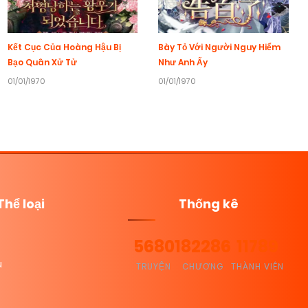
Kết Cục Của Hoàng Hậu Bị
Bày Tỏ Với Người Nguy Hiểm
Bạo Quân Xử Tử
Như Anh Ấy
01/01/1970
01/01/1970
Thể loại
Thống kê
5680
182286
11789
u
TRUYỆN
CHƯƠNG
THÀNH VIÊN