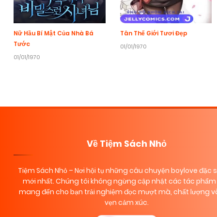
Nữ Hầu Bí Mật Của Nhà Bá
Tân Thế Giới Tươi Đẹp
Tước
01/01/1970
01/01/1970
Về Tiệm Sách Nhỏ
Tiệm Sách Nhỏ
– Nơi hội tụ những câu chuyện boylove đặc 
mới nhất. Chúng tôi không ngừng cập nhật các tác phẩm 
mang đến cho bạn trải nghiệm đọc mượt mà, chất lượng và
vẹn cảm xúc.