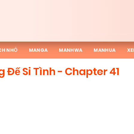
CH NHỎ
MANGA
MANHWA
MANHUA
XE
g Đế Si Tình - Chapter 41