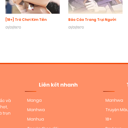
[18+] Trò Chơi Kim Tiền
Báo Cáo Trang Trại Người
01/01/1970
01/01/1970
Liên kết nhanh
Manga
Manhwa
sắc và
hot,
Manhwa
Truyện Mà
 trọn
Manhua
18+