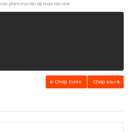
 các phim mũi tên để thao tác nhé
Chap trước
Chap sau