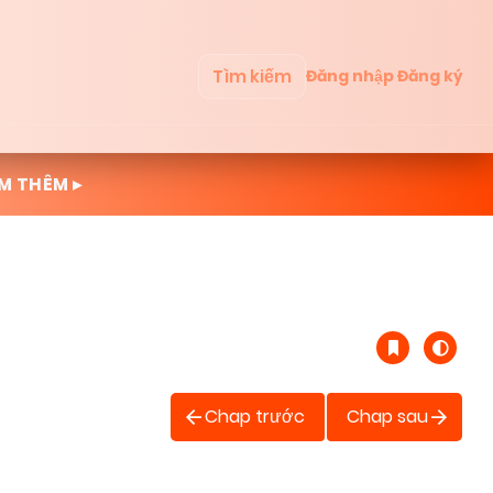
Tìm kiếm
Đăng nhập
Đăng ký
M THÊM ▸
Chap trước
Chap sau