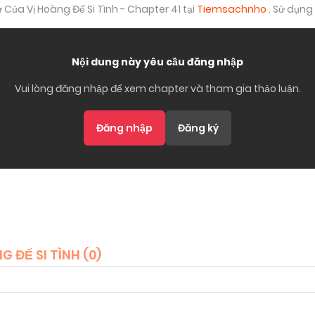
ủa Vị Hoàng Đế Si Tình - Chapter 41 tại
Tiemsachnho
. Sử dụng
Nội dung này yêu cầu đăng nhập
Vui lòng đăng nhập để xem chapter và tham gia thảo luận.
Đăng nhập
Đăng ký
 ĐẾ SI TÌNH (
0
)