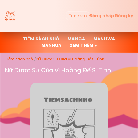
Đăng nhập
Đăng ký
Tìm kiếm
TIỆM SÁCH NHỎ
MANGA
MANHWA
MANHUA
XEM THÊM ▸
Tiệm sách nhỏ
Nữ Dược Sư Của Vị Hoàng Đế Si Tình
Nữ Dược Sư Của Vị Hoàng Đế Si Tình