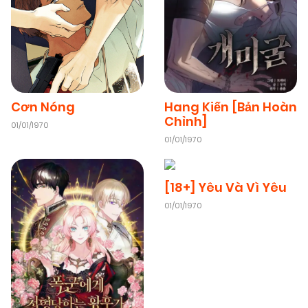
07/06/2026
Chapter 49
(VIP)
06/06/2026
Chapter 48
(VIP)
Cơn Nóng
Hang Kiến [Bản Hoàn
Chỉnh]
01/01/1970
06/06/2026
Chapter 47
(VIP)
01/01/1970
05/06/2026
Chapter 46
(VIP)
[18+] Yêu Và Vì Yêu
01/01/1970
05/06/2026
Chapter 45
(VIP)
04/06/2026
Chapter 44
(VIP)