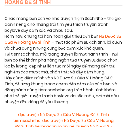
HOÀNG ĐẾ SI TÌNH
Chào mừng bạn đến với kho truyện Tiệm Sách Nhỏ – thế giới
dành riêng cho những trái tim yêu thích truyện tranh
boylove đầy cảm xúc và chiều sâu.
Hôm nay, chúng tôi hân hoan giới thiệu đến bạn
Nữ Dược Sư
Của Vị Hoàng Đế Si Tình
– một tác phẩm BL kịch tính, lôi cuốn
và chứa đựng những cung bậc cảm xúc khó quên.
Tại tiemsachnho, mỗi trang truyện là một hành trình – nơi
bạn có thể khám phá hàng ngàn tựa truyện BL được chọn
lọc kỹ lưỡng, cập nhật liên tục mỗi ngày để mang đến trải
nghiệm đọc mượt mà, chân thật và đầy cảm hứng.
Hãy cùng đắm mình vào Nữ Dược Sư Của Vị Hoàng Đế Si
Tình, để từng khung tranh chạm đến cảm xúc của bạn, và
đồng hành cùng tiemsachnho.org trên hành trình khám
phá thế giới truyện tranh boylove đa sắc màu, nơi mỗi câu
chuyện đều đáng để yêu thương.
đọc truyện Nữ Dược Sư Của Vị Hoàng Đế Si Tình
tiemsachnho
,
đọc truyện Nữ Dược Sư Của Vị Hoàng
Đế Si Tình tiemsachnho online
,
truyện Nữ Dược Sư