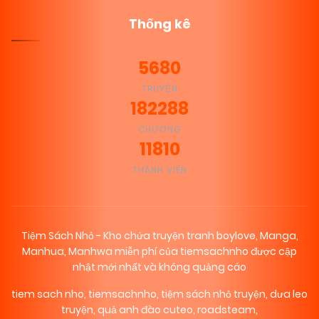
Thống kê
21/05/2026
Chapter 24
(VIP)
5680
21/05/2026
Chapter 23
(VIP)
TRUYỆN
182288
19/05/2026
Chapter 22
(VIP)
CHƯƠNG
11810
THÀNH VIÊN
19/05/2026
Chapter 21
(VIP)
17/05/2026
Chapter 20
(VIP)
Tiệm Sách Nhỏ - Kho chứa truyện tranh boylove, Manga,
Manhua, Manhwa miễn phí của tiemsachnho được cập
nhật mới nhất và không quảng cáo
16/05/2026
Chapter 19
(VIP)
tiem sach nho
,
tiemsachnho
,
tiệm sách nhỏ truyện
,
dưa leo
truyện
,
quả anh đào cuteo
,
roadsteam
,