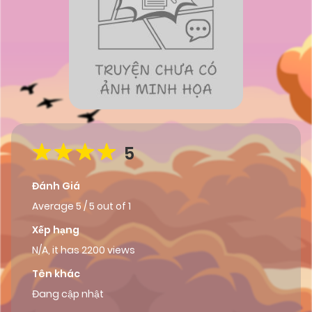
5
Đánh Giá
Average
5
/
5
out of
1
Xếp hạng
N/A, it has 2200 views
Tên khác
Đang cập nhật