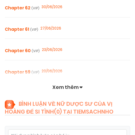
30/06/2026
Chapter 62
(VIP)
27/06/2026
Chapter 61
(VIP)
23/06/2026
Chapter 60
(VIP)
20/06/2026
Chapter 59
(VIP)
Xem thêm
20/06/2026
Chapter 58
(VIP)
BÌNH LUẬN VỀ NỮ DƯỢC SƯ CỦA VỊ
HOÀNG ĐẾ SI TÌNH(
0
) TẠI TIEMSACHNHO
20/06/2026
Chapter 57
(VIP)