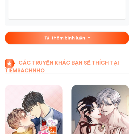
15/02/2026
Chapter 1
(VIP)
Tải thêm bình luận
CÁC TRUYỆN KHÁC BẠN SẼ THÍCH TẠI
TIEMSACHNHO