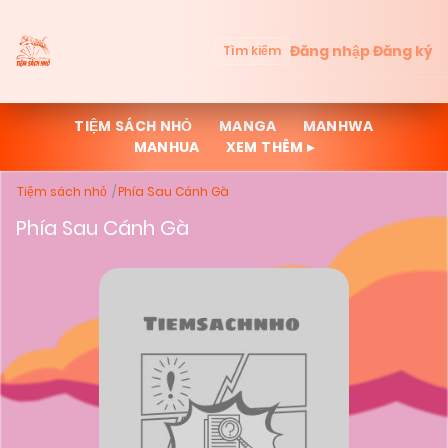
Đăng nhập
Đăng ký
Tìm kiếm
TIỆM SÁCH NHỎ
MANGA
MANHWA
MANHUA
XEM THÊM ▸
Tiệm sách nhỏ
Phía Sau Cánh Gà
Phía Sau Cánh Gà