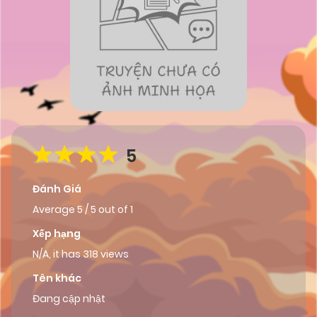
5
Đánh Giá
Average
5
/
5
out of
1
Xếp hạng
N/A, it has 318 views
Tên khác
Đang cập nhật