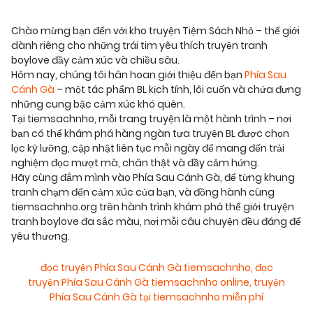
Chào mừng bạn đến với kho truyện Tiệm Sách Nhỏ – thế giới
dành riêng cho những trái tim yêu thích truyện tranh
boylove đầy cảm xúc và chiều sâu.
Hôm nay, chúng tôi hân hoan giới thiệu đến bạn
Phía Sau
Cánh Gà
– một tác phẩm BL kịch tính, lôi cuốn và chứa đựng
những cung bậc cảm xúc khó quên.
Tại tiemsachnho, mỗi trang truyện là một hành trình – nơi
bạn có thể khám phá hàng ngàn tựa truyện BL được chọn
lọc kỹ lưỡng, cập nhật liên tục mỗi ngày để mang đến trải
nghiệm đọc mượt mà, chân thật và đầy cảm hứng.
Hãy cùng đắm mình vào Phía Sau Cánh Gà, để từng khung
tranh chạm đến cảm xúc của bạn, và đồng hành cùng
tiemsachnho.org trên hành trình khám phá thế giới truyện
tranh boylove đa sắc màu, nơi mỗi câu chuyện đều đáng để
yêu thương.
đọc truyện Phía Sau Cánh Gà tiemsachnho
,
đọc
truyện Phía Sau Cánh Gà tiemsachnho online
,
truyện
Phía Sau Cánh Gà tại tiemsachnho miễn phí