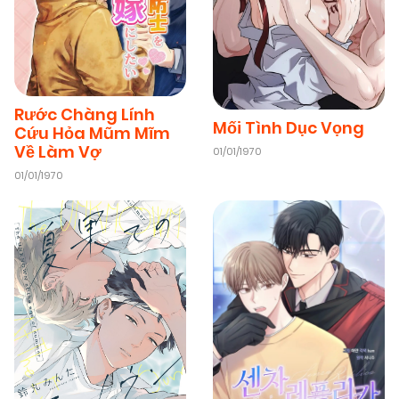
Rước Chàng Lính
Mối Tình Dục Vọng
Cứu Hỏa Mũm Mĩm
Về Làm Vợ
01/01/1970
01/01/1970