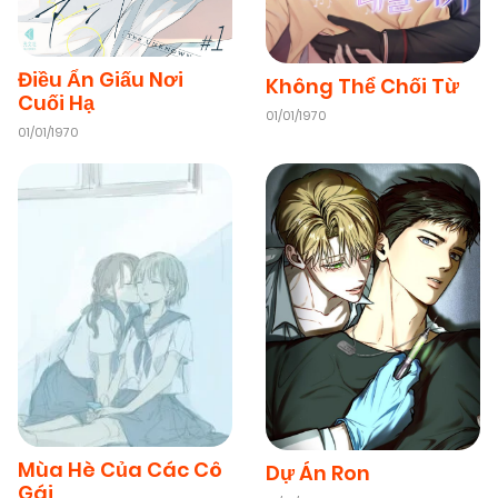
Điều Ẩn Giấu Nơi
Không Thể Chối Từ
Cuối Hạ
01/01/1970
01/01/1970
Mùa Hè Của Các Cô
Dự Án Ron
Gái