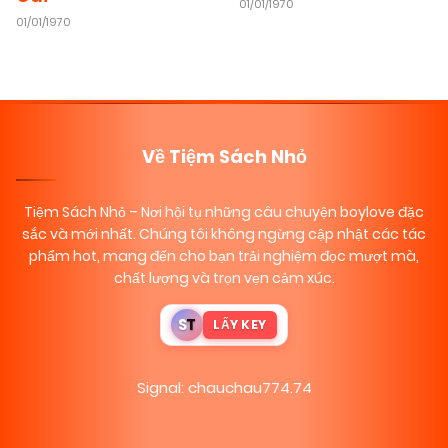
01/01/1970
01/01/1970
Về Tiệm Sách Nhỏ
Tiệm Sách Nhỏ
– Nơi hội tụ những câu chuyện boylove đặc
sắc và mới nhất. Chúng tôi không ngừng cập nhật các tác
phẩm hot, mang đến cho bạn trải nghiệm đọc mượt mà,
chất lượng và trọn vẹn cảm xúc.
S
T
LẤY KEY
Signal: chauchau774.74