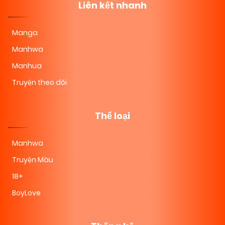
Liên kết nhanh
Manga
Manhwa
Manhua
Truyện theo dõi
Thể loại
Manhwa
Truyện Màu
18+
BoyLove