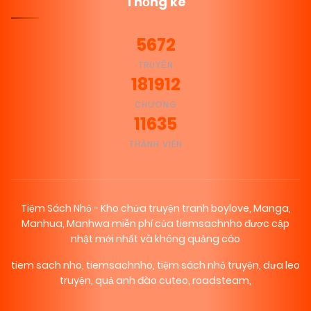
Thống kê
5672
TRUYỆN
181912
CHƯƠNG
11635
THÀNH VIÊN
Tiệm Sách Nhỏ - Kho chứa truyện tranh boylove, Manga,
Manhua, Manhwa miễn phí của tiemsachnho được cập
nhật mới nhất và không quảng cáo
tiem sach nho
,
tiemsachnho
,
tiệm sách nhỏ truyện
,
dưa leo
truyện
,
quả anh đào cuteo
,
roadsteam
,