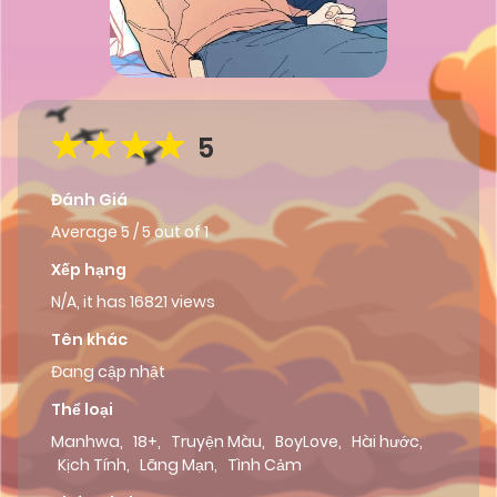
5
Đánh Giá
Average
5
/
5
out of
1
Xếp hạng
N/A, it has 16821 views
Tên khác
Đang cập nhật
Thể loại
Manhwa
,
18+
,
Truyện Màu
,
BoyLove
,
Hài hước
,
Kịch Tính
,
Lãng Mạn
,
Tình Cảm