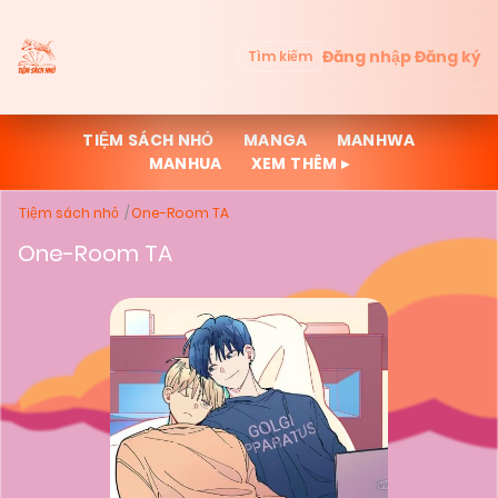
Đăng nhập
Đăng ký
Tìm kiếm
TIỆM SÁCH NHỎ
MANGA
MANHWA
MANHUA
XEM THÊM ▸
Tiệm sách nhỏ
One-Room TA
One-Room TA