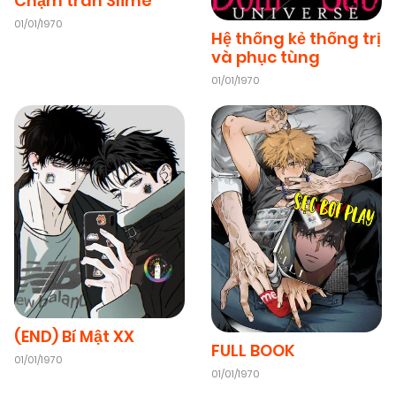
Chạm trán Slime
01/01/1970
Hệ thống kẻ thống trị
và phục tùng
06/01/2026
Chapter 64
(VIP)
01/01/1970
09/11/2025
Chapter 63.01
(VIP)
09/11/2025
Chapter 63
(VIP)
09/11/2025
Chapter 62
(VIP)
09/11/2025
Chapter 61
(VIP)
(END) Bí Mật XX
FULL BOOK
01/01/1970
09/11/2025
Chapter 60
(VIP)
01/01/1970