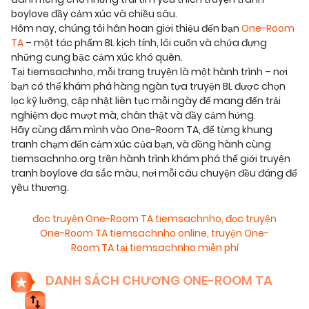
boylove đầy cảm xúc và chiều sâu.
Hôm nay, chúng tôi hân hoan giới thiệu đến bạn
One-Room
TA
– một tác phẩm BL kịch tính, lôi cuốn và chứa đựng
những cung bậc cảm xúc khó quên.
Tại tiemsachnho, mỗi trang truyện là một hành trình – nơi
bạn có thể khám phá hàng ngàn tựa truyện BL được chọn
lọc kỹ lưỡng, cập nhật liên tục mỗi ngày để mang đến trải
nghiệm đọc mượt mà, chân thật và đầy cảm hứng.
Hãy cùng đắm mình vào One-Room TA, để từng khung
tranh chạm đến cảm xúc của bạn, và đồng hành cùng
tiemsachnho.org trên hành trình khám phá thế giới truyện
tranh boylove đa sắc màu, nơi mỗi câu chuyện đều đáng để
yêu thương.
đọc truyện One-Room TA tiemsachnho
,
đọc truyện
One-Room TA tiemsachnho online
,
truyện One-
Room TA tại tiemsachnho miễn phí
DANH SÁCH CHƯƠNG ONE-ROOM TA