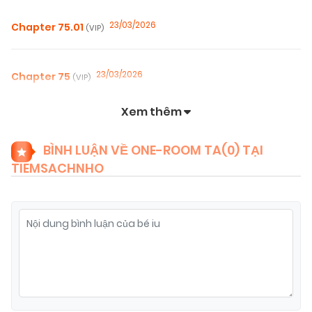
23/03/2026
Chapter 75.01
(VIP)
23/03/2026
Chapter 75
(VIP)
Xem thêm
23/03/2026
Chapter 74
(VIP)
BÌNH LUẬN VỀ ONE-ROOM TA(
0
) TẠI
TIEMSACHNHO
24/02/2026
Chapter 73
(VIP)
24/02/2026
Chapter 72
(VIP)
06/01/2026
Chapter 71
(VIP)