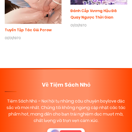
Đánh Cắp Vương Hậu Đã
Quay Ngược Thời Gian
01/01/1970
Tuyển Tập Tác Giả Pcrow
01/01/1970
Về Tiệm Sách Nhỏ
Tiệm Sách Nhỏ
– Nơi hội tụ những câu chuyện boylove đặc
sắc và mới nhất. Chúng tôi không ngừng cập nhật các tác
phẩm hot, mang đến cho bạn trải nghiệm đọc mượt mà,
chất lượng và trọn vẹn cảm xúc.