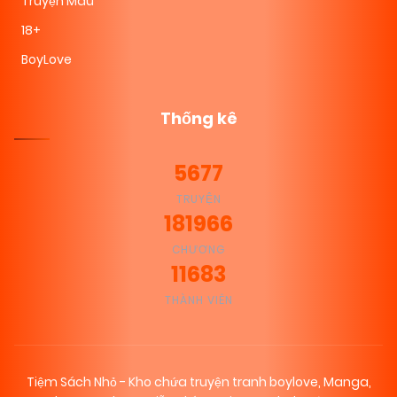
Truyện Màu
18+
BoyLove
Thống kê
5677
TRUYỆN
181966
CHƯƠNG
11683
THÀNH VIÊN
Tiệm Sách Nhỏ - Kho chứa truyện tranh boylove, Manga,