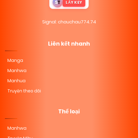
S
T
LẤY KEY
Signal: chauchau774.74
Liên kết nhanh
Manga
Manhwa
Manhua
Truyện theo dõi
Thể loại
Manhwa