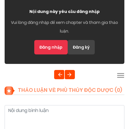
Nội dung này yêu cầu đăng nhập
Vui lòng đăng nhập để xem chapter và tham gia thảo
luận.
Đăng nhập
Đăng ký
THẢO LUẬN VỀ PHÙ THỦY ĐỘC DƯỢC (
0
)