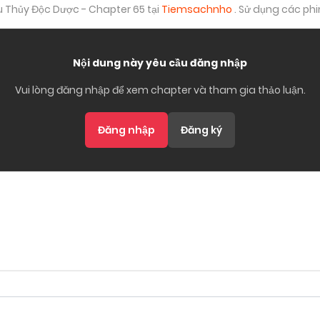
 Thủy Độc Dược - Chapter 65 tại
Tiemsachnho
. Sử dụng các ph
Nội dung này yêu cầu đăng nhập
Vui lòng đăng nhập để xem chapter và tham gia thảo luận.
Đăng nhập
Đăng ký