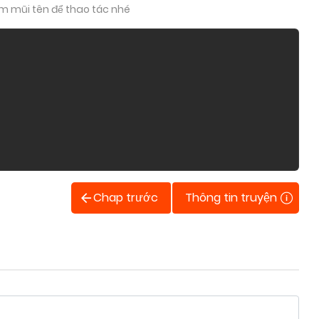
im mũi tên để thao tác nhé
Chap trước
Thông tin truyện