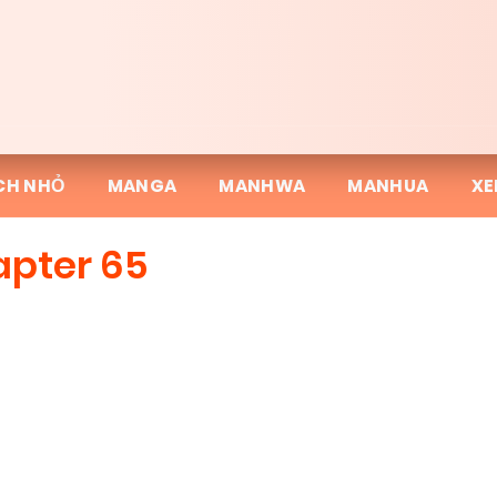
CH NHỎ
MANGA
MANHWA
MANHUA
XE
apter 65