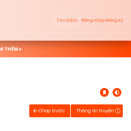
Tìm kiếm
Đăng nhập
Đăng ký
M THÊM ▸
Chap trước
Thông tin truyện