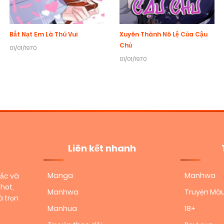
Bắt Nạt Em Là Thú Vui
Xuyên Thành Nô Lệ Của Cậu
Chủ
01/01/1970
01/01/1970
Liên kết nhanh
Manga
Manhwa
sắc và
hot,
Manhwa
Truyện Mà
 trọn
Manhua
18+