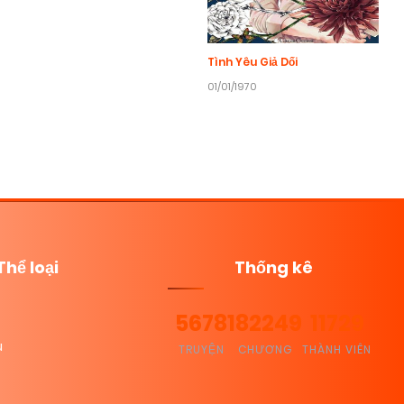
Tình Yêu Giả Dối
01/01/1970
Thể loại
Thống kê
5678
182249
11729
u
TRUYỆN
CHƯƠNG
THÀNH VIÊN