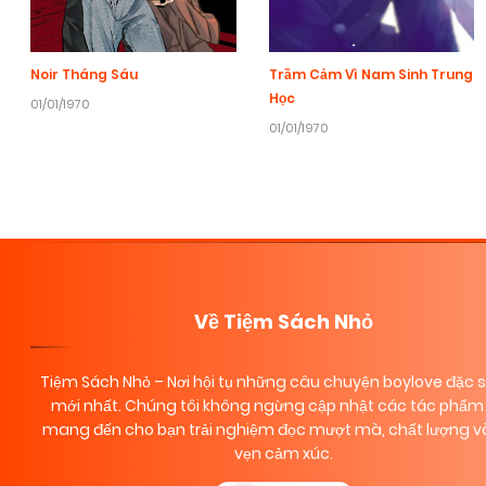
Noir Tháng Sáu
Trầm Cảm Vì Nam Sinh Trung
Học
01/01/1970
01/01/1970
Về Tiệm Sách Nhỏ
Tiệm Sách Nhỏ
– Nơi hội tụ những câu chuyện boylove đặc 
mới nhất. Chúng tôi không ngừng cập nhật các tác phẩm 
mang đến cho bạn trải nghiệm đọc mượt mà, chất lượng và
vẹn cảm xúc.