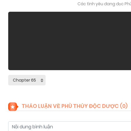
Các tình yêu đang đọc Phù
THẢO LUẬN VỀ PHÙ THỦY ĐỘC DƯỢC (
0
)