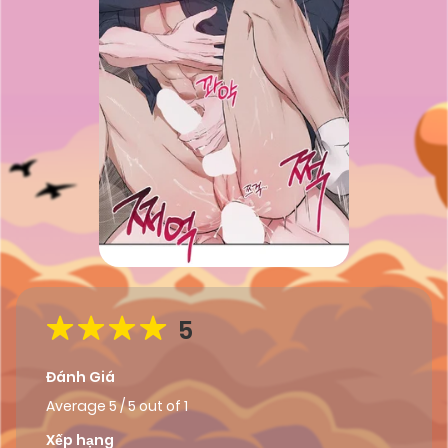
5
Đánh Giá
Average
5
/
5
out of
1
Xếp hạng