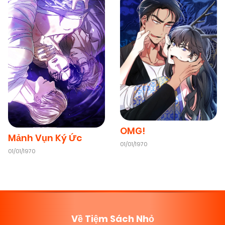
OMG!
Mảnh Vụn Ký Ức
01/01/1970
01/01/1970
Về Tiệm Sách Nhỏ