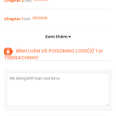
Chapter 2
(VIP)
11/01/2026
Chapter 1
(VIP)
Xem thêm
BÌNH LUẬN VỀ POISONING LOVE(
0
) TẠI
TIEMSACHNHO