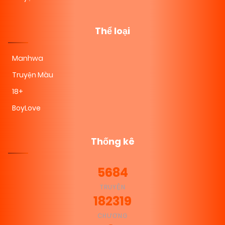
Thể loại
Manhwa
Truyện Màu
18+
BoyLove
Thống kê
5684
TRUYỆN
182319
CHƯƠNG