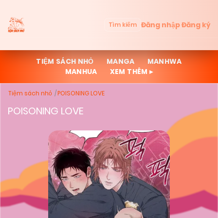
Đăng nhập
Đăng ký
Tìm kiếm
TIỆM SÁCH NHỎ
MANGA
MANHWA
MANHUA
XEM THÊM ▸
Tiệm sách nhỏ
POISONING LOVE
POISONING LOVE