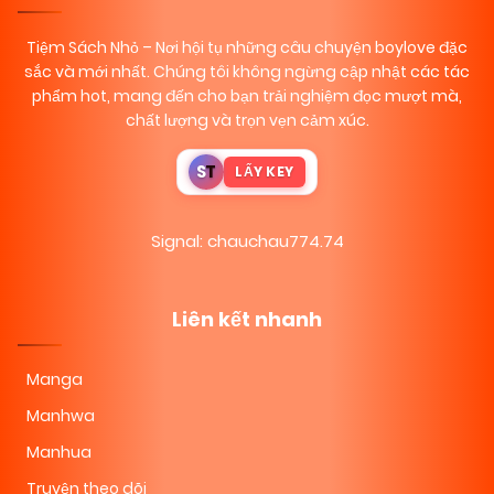
Tiệm Sách Nhỏ
– Nơi hội tụ những câu chuyện boylove đặc
sắc và mới nhất. Chúng tôi không ngừng cập nhật các tác
phẩm hot, mang đến cho bạn trải nghiệm đọc mượt mà,
chất lượng và trọn vẹn cảm xúc.
S
T
LẤY KEY
Signal: chauchau774.74
Liên kết nhanh
Manga
Manhwa
Manhua
Truyện theo dõi