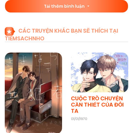
Tải thêm bình luận
CÁC TRUYỆN KHÁC BẠN SẼ THÍCH TẠI
TIEMSACHNHO
CUỘC TRÒ CHUYỆN
CẦN THIẾT CỦA ĐÔI
TA
01/01/1970