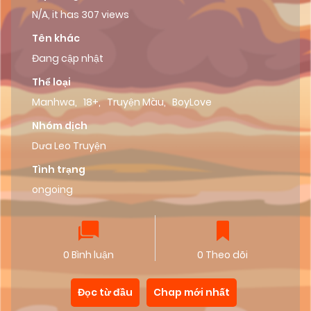
N/A, it has 307 views
Tên khác
Đang cập nhật
Thể loại
Manhwa
,
18+
,
Truyện Màu
,
BoyLove
Nhóm dịch
Dưa Leo Truyện
Tình trạng
ongoing
0 Bình luận
0 Theo dõi
Đọc từ đầu
Chap mới nhất