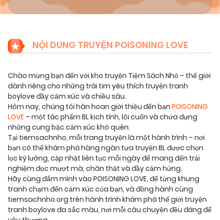
NỘI DUNG TRUYỆN POISONING LOVE
Chào mừng bạn đến với kho truyện Tiệm Sách Nhỏ – thế giới
dành riêng cho những trái tim yêu thích truyện tranh
boylove đầy cảm xúc và chiều sâu.
Hôm nay, chúng tôi hân hoan giới thiệu đến bạn
POISONING
LOVE
– một tác phẩm BL kịch tính, lôi cuốn và chứa đựng
những cung bậc cảm xúc khó quên.
Tại tiemsachnho, mỗi trang truyện là một hành trình – nơi
bạn có thể khám phá hàng ngàn tựa truyện BL được chọn
lọc kỹ lưỡng, cập nhật liên tục mỗi ngày để mang đến trải
nghiệm đọc mượt mà, chân thật và đầy cảm hứng.
Hãy cùng đắm mình vào POISONING LOVE, để từng khung
tranh chạm đến cảm xúc của bạn, và đồng hành cùng
tiemsachnho.org trên hành trình khám phá thế giới truyện
tranh boylove đa sắc màu, nơi mỗi câu chuyện đều đáng để