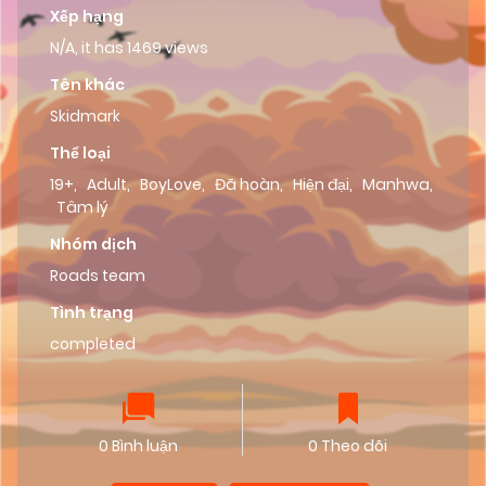
Xếp hạng
N/A, it has 1469 views
Tên khác
Skidmark
Thể loại
19+
,
Adult
,
BoyLove
,
Đã hoàn
,
Hiện đại
,
Manhwa
,
Tâm lý
Nhóm dịch
Roads team
Tình trạng
completed
0 Bình luận
0 Theo dõi