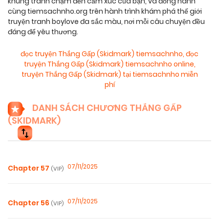
khung tranh chạm đến cảm xúc của bạn, và đồng hành
cùng tiemsachnho.org trên hành trình khám phá thế giới
truyện tranh boylove đa sắc màu, nơi mỗi câu chuyện đều
đáng để yêu thương.
đọc truyện Thắng Gấp (Skidmark) tiemsachnho
,
đọc
truyện Thắng Gấp (Skidmark) tiemsachnho online
,
truyện Thắng Gấp (Skidmark) tại tiemsachnho miễn
phí
DANH SÁCH CHƯƠNG THẮNG GẤP
(SKIDMARK)
07/11/2025
Chapter 57
(VIP)
07/11/2025
Chapter 56
(VIP)