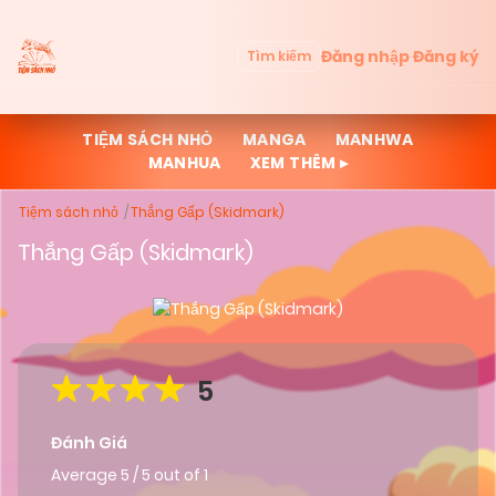
Đăng nhập
Đăng ký
Tìm kiếm
TIỆM SÁCH NHỎ
MANGA
MANHWA
MANHUA
XEM THÊM ▸
Tiệm sách nhỏ
Thắng Gấp (Skidmark)
Thắng Gấp (Skidmark)
5
Đánh Giá
Average
5
/
5
out of
1