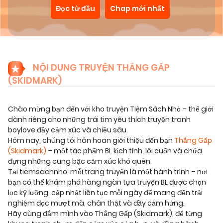
Đọc từ đầu
Chap mới nhất
NỘI DUNG TRUYỆN THẮNG GẤP
(SKIDMARK)
Chào mừng bạn đến với kho truyện Tiệm Sách Nhỏ – thế giới
dành riêng cho những trái tim yêu thích truyện tranh
boylove đầy cảm xúc và chiều sâu.
Hôm nay, chúng tôi hân hoan giới thiệu đến bạn
Thắng Gấp
(Skidmark)
– một tác phẩm BL kịch tính, lôi cuốn và chứa
đựng những cung bậc cảm xúc khó quên.
Tại tiemsachnho, mỗi trang truyện là một hành trình – nơi
bạn có thể khám phá hàng ngàn tựa truyện BL được chọn
lọc kỹ lưỡng, cập nhật liên tục mỗi ngày để mang đến trải
nghiệm đọc mượt mà, chân thật và đầy cảm hứng.
Hãy cùng đắm mình vào Thắng Gấp (Skidmark), để từng