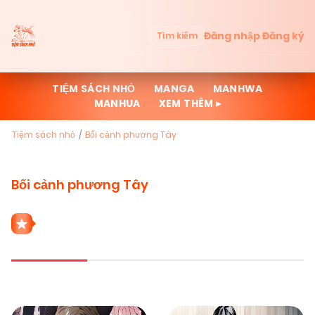
Đăng nhập
Đăng ký
Tìm kiếm
TIỆM SÁCH NHỎ
MANGA
MANHWA
MANHUA
XEM THÊM ▸
Tiệm sách nhỏ
Bối cảnh phương Tây
Bối cảnh phương Tây
3 THỂ LOẠI BỐI CẢNH PHƯƠNG TÂY
Mới cập nhật
Đọc nhiều
Truyện mới