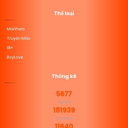
Thể loại
Manhwa
Truyện Màu
18+
BoyLove
Thống kê
5677
TRUYỆN
181939
CHƯƠNG
11640