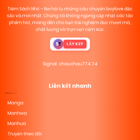
Tiệm Sách Nhỏ
– Nơi hội tụ những câu chuyện boylove đặc
sắc và mới nhất. Chúng tôi không ngừng cập nhật các tác
phẩm hot, mang đến cho bạn trải nghiệm đọc mượt mà,
chất lượng và trọn vẹn cảm xúc.
S
T
LẤY KEY
Signal: chauchau774.74
Liên kết nhanh
Manga
Manhwa
Manhua
Truyện theo dõi