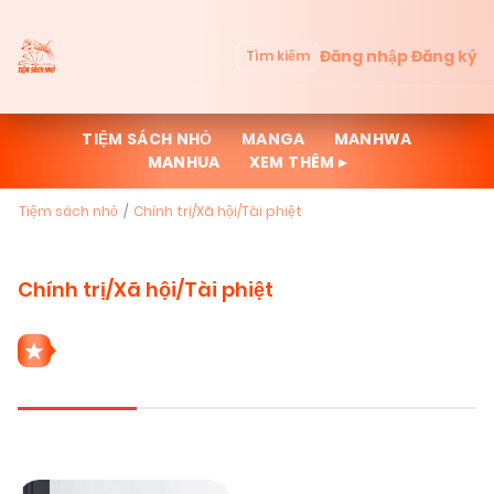
Đăng nhập
Đăng ký
Tìm kiếm
TIỆM SÁCH NHỎ
MANGA
MANHWA
MANHUA
XEM THÊM ▸
Tiệm sách nhỏ
Chính trị/Xã hội/Tài phiệt
Chính trị/Xã hội/Tài phiệt
1 THỂ LOẠI CHÍNH TRỊ/XÃ HỘI/TÀI PHIỆT
Mới cập nhật
Đọc nhiều
Truyện mới