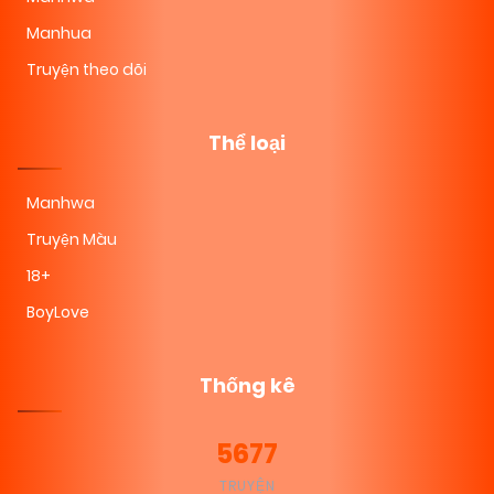
Manhua
Truyện theo dõi
Thể loại
Manhwa
Truyện Màu
18+
BoyLove
Thống kê
5677
TRUYỆN