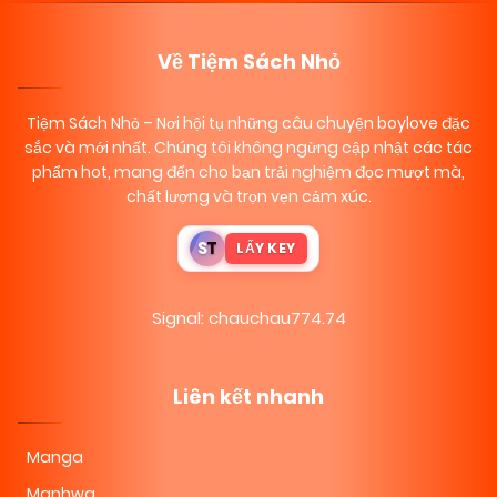
Về Tiệm Sách Nhỏ
Tiệm Sách Nhỏ
– Nơi hội tụ những câu chuyện boylove đặc
sắc và mới nhất. Chúng tôi không ngừng cập nhật các tác
phẩm hot, mang đến cho bạn trải nghiệm đọc mượt mà,
chất lượng và trọn vẹn cảm xúc.
S
T
LẤY KEY
Signal: chauchau774.74
Liên kết nhanh
Manga
Manhwa