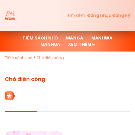
Đăng nhập
Đăng ký
Tìm kiếm
TIỆM SÁCH NHỎ
MANGA
MANHWA
MANHUA
XEM THÊM ▸
Tiệm sách nhỏ
Chó điên công
Chó điên công
1 THỂ LOẠI CHÓ ĐIÊN CÔNG
Mới cập nhật
Đọc nhiều
Truyện mới