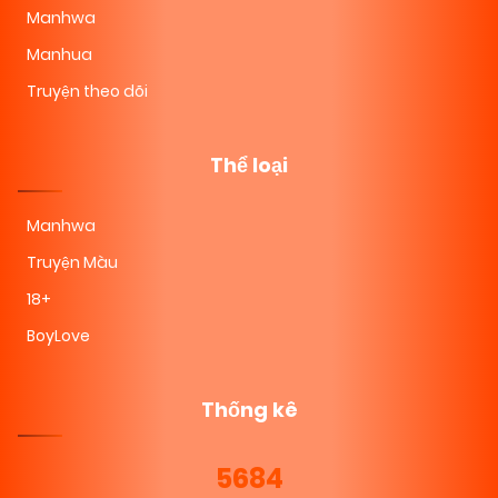
Manhwa
Manhua
Truyện theo dõi
Thể loại
Manhwa
Truyện Màu
18+
BoyLove
Thống kê
5684