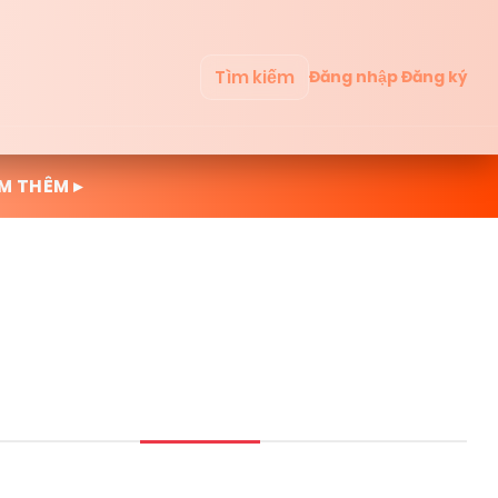
Tìm kiếm
Đăng nhập
Đăng ký
M THÊM ▸
Mới cập nhật
Đọc nhiều
Truyện mới