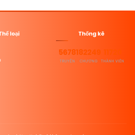
Thể loại
Thống kê
5678
182249
11720
u
TRUYỆN
CHƯƠNG
THÀNH VIÊN