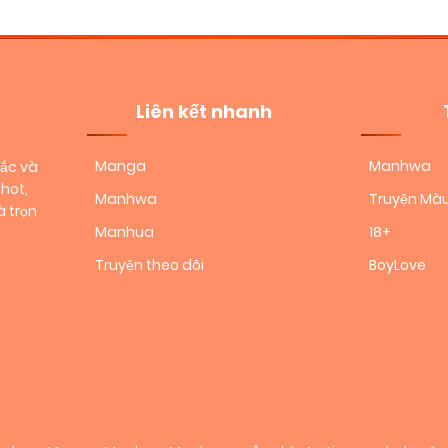
Liên kết nhanh
Manga
Manhwa
sắc và
hot,
Manhwa
Truyện Mà
 trọn
Manhua
18+
Truyện theo dõi
BoyLove