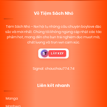
Về Tiệm Sách Nhỏ
Tiệm Sách Nhỏ
– Nơi hội tụ những câu chuyện boylove đặc
sắc và mới nhất. Chúng tôi không ngừng cập nhật các tác
phẩm hot, mang đến cho bạn trải nghiệm đọc mượt mà,
chất lượng và trọn vẹn cảm xúc.
S
T
LẤY KEY
Signal: chauchau774.74
Liên kết nhanh
Manga
Manhwa