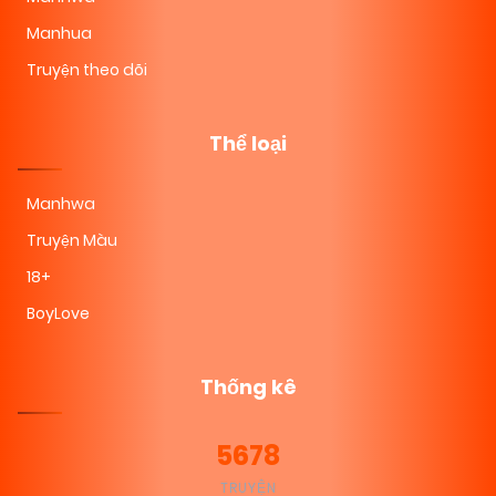
Manhua
Truyện theo dõi
Thể loại
Manhwa
Truyện Màu
18+
BoyLove
Thống kê
5678
TRUYỆN