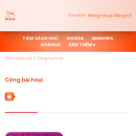
Đăng nhập
Đăng ký
Tìm kiếm
TIỆM SÁCH NHỎ
MANGA
MANHWA
MANHUA
XEM THÊM ▸
Tiệm sách nhỏ
Công bại hoại
Công bại hoại
1 THỂ LOẠI CÔNG BẠI HOẠI
Mới cập nhật
Đọc nhiều
Truyện mới