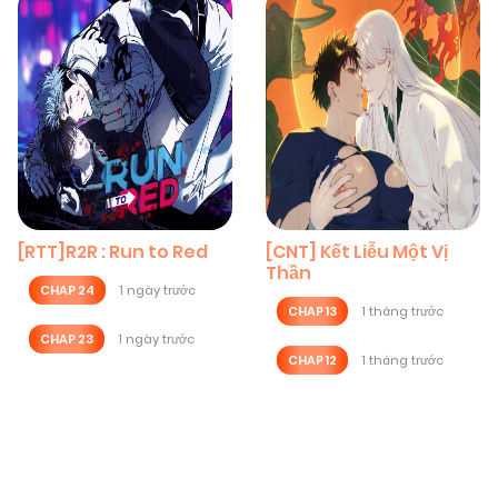
[RTT]R2R : Run to Red
[CNT] Kết Liễu Một Vị
Thần
CHAP 24
1 ngày trước
CHAP 13
1 tháng trước
CHAP 23
1 ngày trước
CHAP 12
1 tháng trước
Posts
navigation