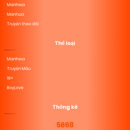
Manhwa
Manhua
Truyện theo dõi
Thể loại
Manhwa
Truyện Màu
18+
BoyLove
Thống kê
5668