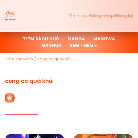
Đăng nhập
Đăng ký
Tìm kiếm
TIỆM SÁCH NHỎ
MANGA
MANHWA
MANHUA
XEM THÊM ▸
Tiệm sách nhỏ
công có quá khứ
công có quá khứ
2 THỂ LOẠI CÔNG CÓ QUÁ KHỨ
Mới cập nhật
Đọc nhiều
Truyện mới