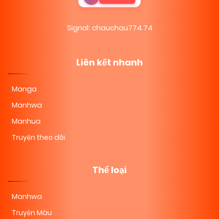
Signal: chauchau774.74
Liên kết nhanh
Manga
Manhwa
Manhua
Truyện theo dõi
Thể loại
Manhwa
Truyện Màu