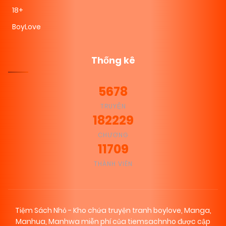
18+
BoyLove
Thống kê
5678
TRUYỆN
182229
CHƯƠNG
11709
THÀNH VIÊN
Tiệm Sách Nhỏ - Kho chứa truyện tranh boylove, Manga,
Manhua, Manhwa miễn phí của tiemsachnho được cập