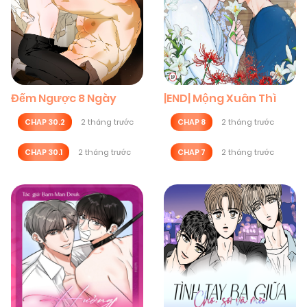
Đếm Ngược 8 Ngày
|END| Mộng Xuân Thì
CHAP 30.2
2 tháng trước
CHAP 8
2 tháng trước
CHAP 30.1
2 tháng trước
CHAP 7
2 tháng trước