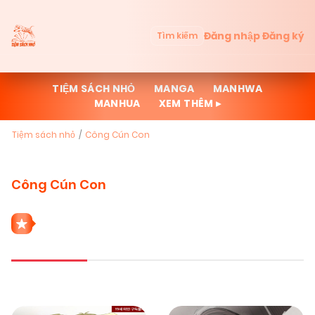
Đăng nhập
Đăng ký
Tìm kiếm
TIỆM SÁCH NHỎ
MANGA
MANHWA
MANHUA
XEM THÊM ▸
Tiệm sách nhỏ
Công Cún Con
Công Cún Con
7 THỂ LOẠI CÔNG CÚN CON
Mới cập nhật
Đọc nhiều
Truyện mới