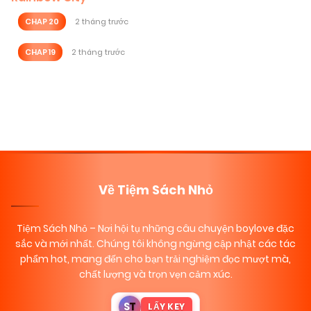
CHAP 20
2 tháng trước
CHAP 19
2 tháng trước
Posts
navigation
Về Tiệm Sách Nhỏ
Tiệm Sách Nhỏ
– Nơi hội tụ những câu chuyện boylove đặc
sắc và mới nhất. Chúng tôi không ngừng cập nhật các tác
phẩm hot, mang đến cho bạn trải nghiệm đọc mượt mà,
chất lượng và trọn vẹn cảm xúc.
S
T
LẤY KEY