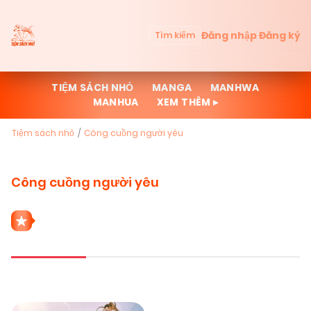
Đăng nhập
Đăng ký
Tìm kiếm
TIỆM SÁCH NHỎ
MANGA
MANHWA
MANHUA
XEM THÊM ▸
Tiệm sách nhỏ
Công cuồng người yêu
Công cuồng người yêu
1 THỂ LOẠI CÔNG CUỒNG NGƯỜI YÊU
Mới cập nhật
Đọc nhiều
Truyện mới