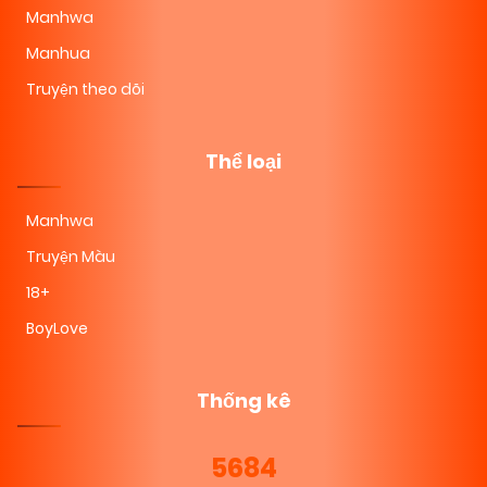
Manhwa
Manhua
Truyện theo dõi
Thể loại
Manhwa
Truyện Màu
18+
BoyLove
Thống kê
5684