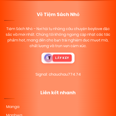
Về Tiệm Sách Nhỏ
Tiệm Sách Nhỏ
– Nơi hội tụ những câu chuyện boylove đặc
sắc và mới nhất. Chúng tôi không ngừng cập nhật các tác
phẩm hot, mang đến cho bạn trải nghiệm đọc mượt mà,
chất lượng và trọn vẹn cảm xúc.
S
T
LẤY KEY
Signal: chauchau774.74
Liên kết nhanh
Manga
Manhwa