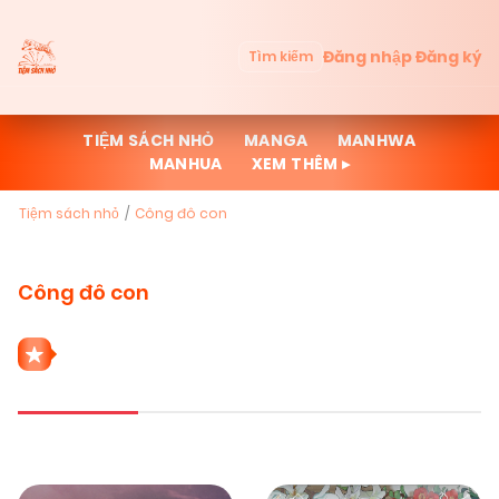
Đăng nhập
Đăng ký
Tìm kiếm
TIỆM SÁCH NHỎ
MANGA
MANHWA
MANHUA
XEM THÊM ▸
Tiệm sách nhỏ
Công đô con
Công đô con
2 THỂ LOẠI CÔNG ĐÔ CON
Mới cập nhật
Đọc nhiều
Truyện mới