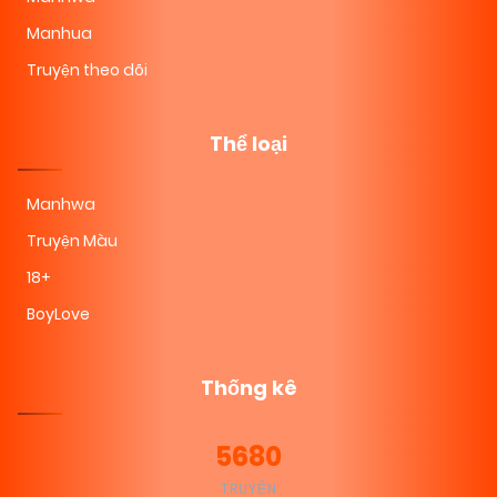
Manhua
Truyện theo dõi
Thể loại
Manhwa
Truyện Màu
18+
BoyLove
Thống kê
5680
TRUYỆN