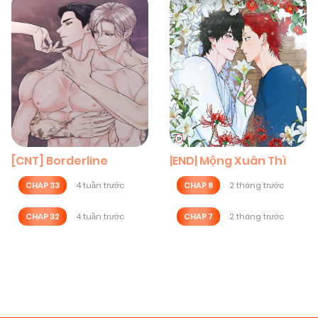
[CNT] Borderline
|END| Mộng Xuân Thì
CHAP 33
4 tuần trước
CHAP 8
2 tháng trước
CHAP 32
4 tuần trước
CHAP 7
2 tháng trước
Posts
navigation