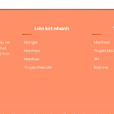
Liên kết nhanh
Manga
Manhwa
sắc và
hot,
Manhwa
Truyện Mà
 trọn
Manhua
18+
Truyện theo dõi
BoyLove