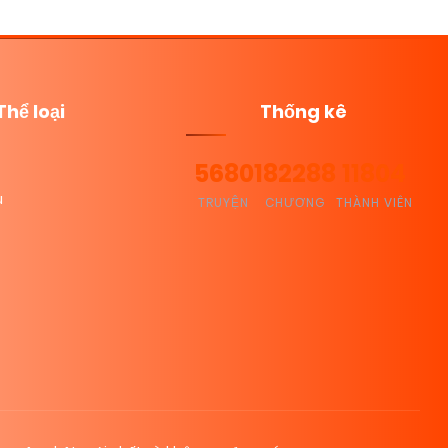
Thể loại
Thống kê
5680
182288
11804
u
TRUYỆN
CHƯƠNG
THÀNH VIÊN