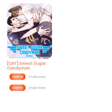
[CNT] Sweet Sugar
Candyman
CHAP 13
2 tuần trước
CHAP 12
3 tuần trước
Posts