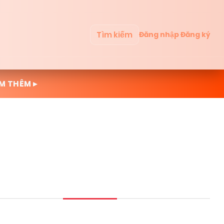
Tìm kiếm
Đăng nhập
Đăng ký
M THÊM ▸
Mới cập nhật
Đọc nhiều
Truyện mới