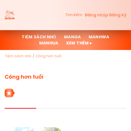
Đăng nhập
Đăng ký
Tìm kiếm
TIỆM SÁCH NHỎ
MANGA
MANHWA
MANHUA
XEM THÊM ▸
Tiệm sách nhỏ
Công hơn tuổi
Công hơn tuổi
1 THỂ LOẠI CÔNG HƠN TUỔI
Mới cập nhật
Đọc nhiều
Truyện mới