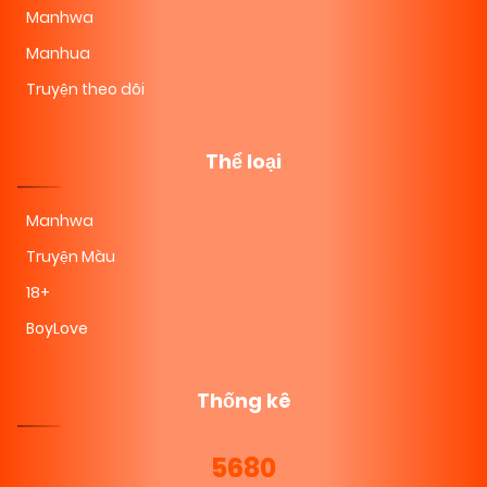
Manhwa
Manhua
Truyện theo dõi
Thể loại
Manhwa
Truyện Màu
18+
BoyLove
Thống kê
5680