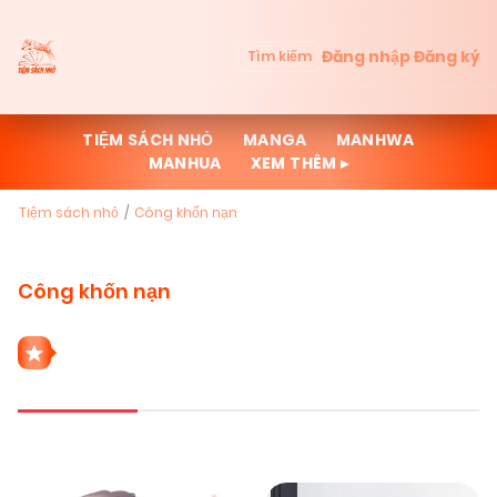
Đăng nhập
Đăng ký
Tìm kiếm
TIỆM SÁCH NHỎ
MANGA
MANHWA
MANHUA
XEM THÊM ▸
Tiệm sách nhỏ
Công khốn nạn
Công khốn nạn
2 THỂ LOẠI CÔNG KHỐN NẠN
Mới cập nhật
Đọc nhiều
Truyện mới