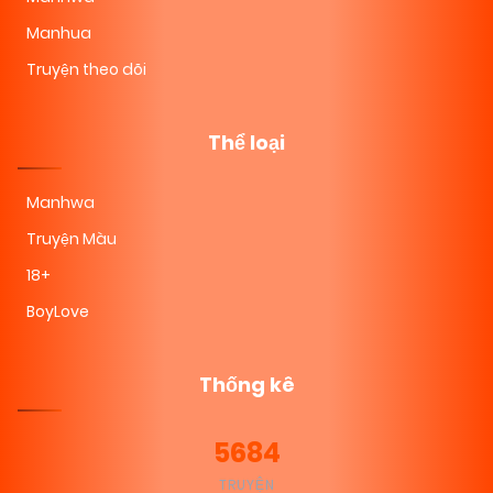
Manhua
Truyện theo dõi
Thể loại
Manhwa
Truyện Màu
18+
BoyLove
Thống kê
5684
TRUYỆN