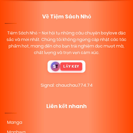
Về Tiệm Sách Nhỏ
Tiệm Sách Nhỏ
– Nơi hội tụ những câu chuyện boylove đặc
sắc và mới nhất. Chúng tôi không ngừng cập nhật các tác
phẩm hot, mang đến cho bạn trải nghiệm đọc mượt mà,
chất lượng và trọn vẹn cảm xúc.
S
T
LẤY KEY
Signal: chauchau774.74
Liên kết nhanh
Manga
Manhwa