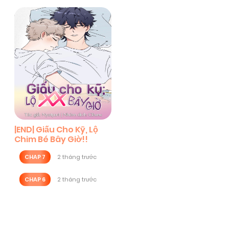
|END| Giấu Cho Kỹ, Lộ
Chim Bé Bây Giờ!!
CHAP 7
2 tháng trước
CHAP 6
2 tháng trước
Posts