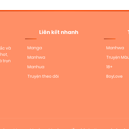
Liên kết nhanh
Manga
Manhwa
sắc và
hot,
Manhwa
Truyện Mà
 trọn
Manhua
18+
Truyện theo dõi
BoyLove