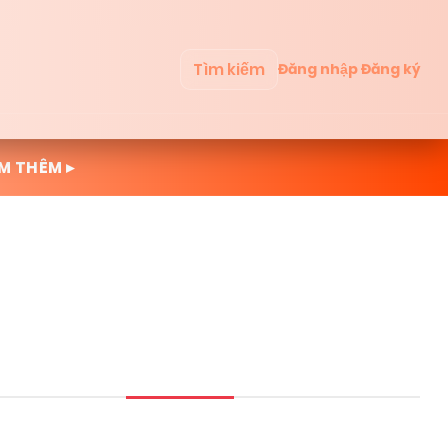
Tìm kiếm
Đăng nhập
Đăng ký
M THÊM ▸
Mới cập nhật
Đọc nhiều
Truyện mới