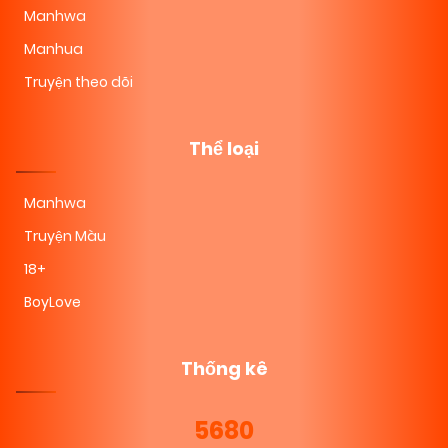
Manhwa
Manhua
Truyện theo dõi
Thể loại
Manhwa
Truyện Màu
18+
BoyLove
Thống kê
5680