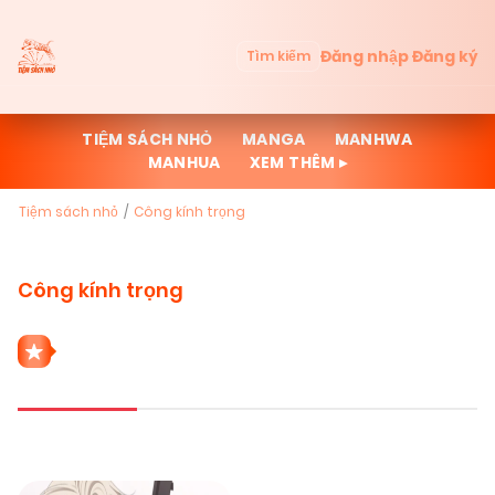
Đăng nhập
Đăng ký
Tìm kiếm
TIỆM SÁCH NHỎ
MANGA
MANHWA
MANHUA
XEM THÊM ▸
Tiệm sách nhỏ
Công kính trọng
Công kính trọng
1 THỂ LOẠI CÔNG KÍNH TRỌNG
Mới cập nhật
Đọc nhiều
Truyện mới