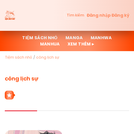
Đăng nhập
Đăng ký
Tìm kiếm
TIỆM SÁCH NHỎ
MANGA
MANHWA
MANHUA
XEM THÊM ▸
Tiệm sách nhỏ
công lịch sự
công lịch sự
1 THỂ LOẠI CÔNG LỊCH SỰ
Mới cập nhật
Đọc nhiều
Truyện mới