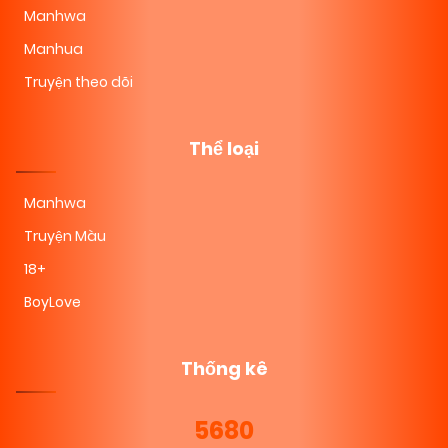
Manhwa
Manhua
Truyện theo dõi
Thể loại
Manhwa
Truyện Màu
18+
BoyLove
Thống kê
5680