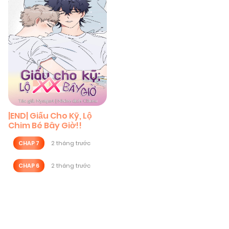
|END| Giấu Cho Kỹ, Lộ
Chim Bé Bây Giờ!!
CHAP 7
2 tháng trước
CHAP 6
2 tháng trước
Posts
navigation