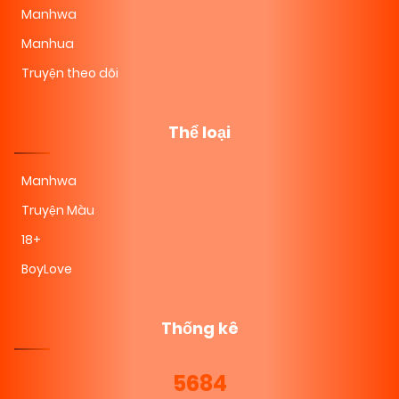
Manhwa
Manhua
Truyện theo dõi
Thể loại
Manhwa
Truyện Màu
18+
BoyLove
Thống kê
5684