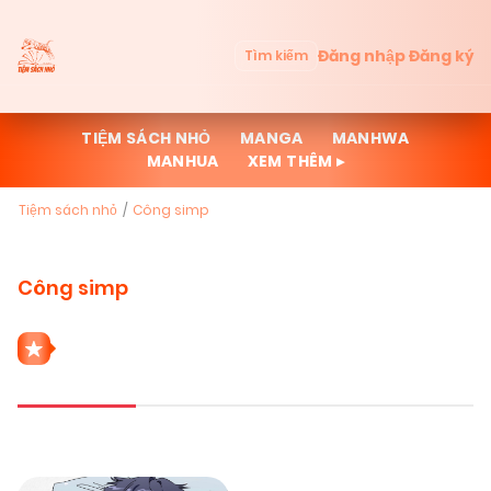
Đăng nhập
Đăng ký
Tìm kiếm
TIỆM SÁCH NHỎ
MANGA
MANHWA
MANHUA
XEM THÊM ▸
Tiệm sách nhỏ
Công simp
Công simp
1 THỂ LOẠI CÔNG SIMP
Mới cập nhật
Đọc nhiều
Truyện mới