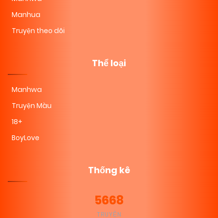
Manhua
Truyện theo dõi
Thể loại
Manhwa
Truyện Màu
18+
BoyLove
Thống kê
5668
TRUYỆN