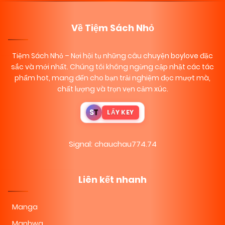
Về Tiệm Sách Nhỏ
Tiệm Sách Nhỏ
– Nơi hội tụ những câu chuyện boylove đặc
sắc và mới nhất. Chúng tôi không ngừng cập nhật các tác
phẩm hot, mang đến cho bạn trải nghiệm đọc mượt mà,
chất lượng và trọn vẹn cảm xúc.
S
T
LẤY KEY
Signal: chauchau774.74
Liên kết nhanh
Manga
Manhwa