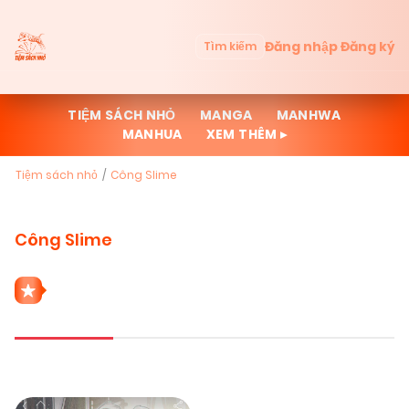
Đăng nhập
Đăng ký
Tìm kiếm
TIỆM SÁCH NHỎ
MANGA
MANHWA
MANHUA
XEM THÊM ▸
Tiệm sách nhỏ
Công Slime
Công Slime
1 THỂ LOẠI CÔNG SLIME
Mới cập nhật
Đọc nhiều
Truyện mới