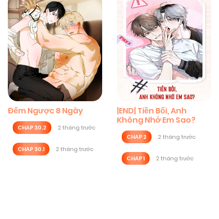
Đếm Ngược 8 Ngày
|END| Tiền Bối, Anh
Không Nhớ Em Sao?
CHAP 30.2
2 tháng trước
CHAP 2
2 tháng trước
CHAP 30.1
2 tháng trước
CHAP 1
2 tháng trước
Posts
navigation