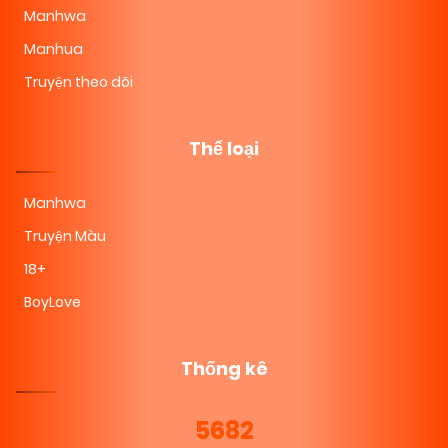
Manhwa
Manhua
Truyện theo dõi
Thể loại
Manhwa
Truyện Màu
18+
BoyLove
Thống kê
5682