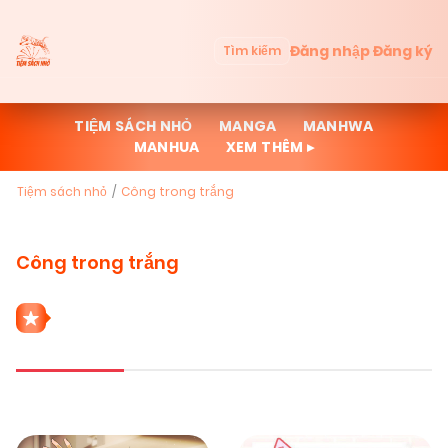
Đăng nhập
Đăng ký
Tìm kiếm
TIỆM SÁCH NHỎ
MANGA
MANHWA
MANHUA
XEM THÊM ▸
Tiệm sách nhỏ
Công trong trắng
Công trong trắng
2 THỂ LOẠI CÔNG TRONG TRẮNG
Mới cập nhật
Đọc nhiều
Truyện mới