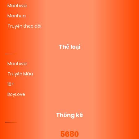
Manhwa
Manhua
Truyện theo dõi
Thể loại
Manhwa
Truyện Màu
18+
BoyLove
Thống kê
5680