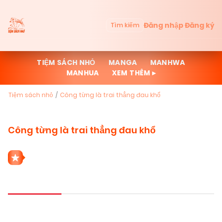
Đăng nhập
Đăng ký
Tìm kiếm
TIỆM SÁCH NHỎ
MANGA
MANHWA
MANHUA
XEM THÊM ▸
Tiệm sách nhỏ
Công từng là trai thẳng đau khổ
Công từng là trai thẳng đau khổ
1 THỂ LOẠI CÔNG TỪNG LÀ TRAI THẲNG
ĐAU KHỔ
Mới cập nhật
Đọc nhiều
Truyện mới