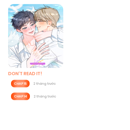
DON'T READ IT!
CHAP 15
2 tháng trước
CHAP 14
2 tháng trước
Posts
navigation