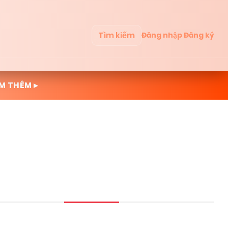
Tìm kiếm
Đăng nhập
Đăng ký
M THÊM ▸
Mới cập nhật
Đọc nhiều
Truyện mới