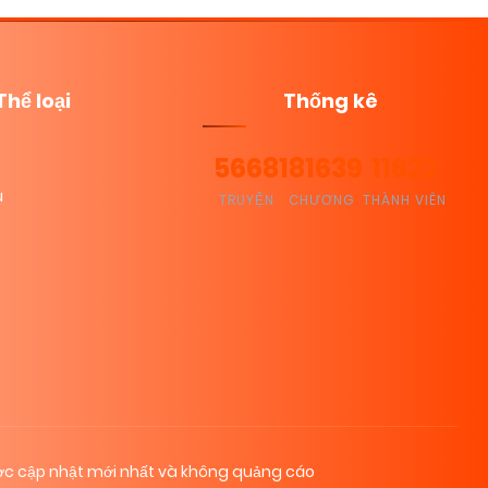
Thể loại
Thống kê
5668
181639
11622
u
TRUYỆN
CHƯƠNG
THÀNH VIÊN
c cập nhật mới nhất và không quảng cáo