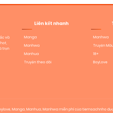
Liên kết nhanh
Manga
Manhwa
sắc và
hot,
Manhwa
Truyện Mà
 trọn
Manhua
18+
Truyện theo dõi
BoyLove
 boylove, Manga, Manhua, Manhwa miễn phí của tiemsachnho đượ