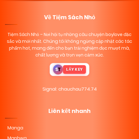
Về Tiệm Sách Nhỏ
Tiệm Sách Nhỏ
– Nơi hội tụ những câu chuyện boylove đặc
sắc và mới nhất. Chúng tôi không ngừng cập nhật các tác
phẩm hot, mang đến cho bạn trải nghiệm đọc mượt mà,
chất lượng và trọn vẹn cảm xúc.
S
T
LẤY KEY
Signal: chauchau774.74
Liên kết nhanh
Manga
Manhwa