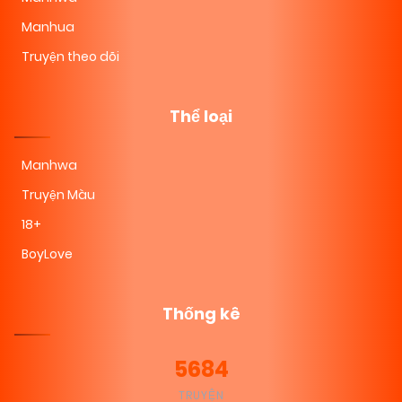
Manhua
Truyện theo dõi
Thể loại
Manhwa
Truyện Màu
18+
BoyLove
Thống kê
5684
TRUYỆN