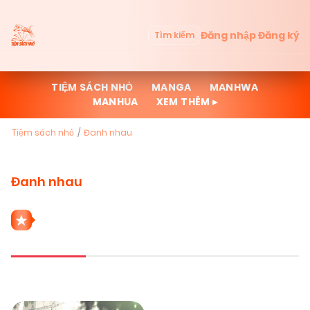
Đăng nhập
Đăng ký
Tìm kiếm
TIỆM SÁCH NHỎ
MANGA
MANHWA
MANHUA
XEM THÊM ▸
Tiệm sách nhỏ
Đanh nhau
Đanh nhau
1 THỂ LOẠI ĐANH NHAU
Mới cập nhật
Đọc nhiều
Truyện mới