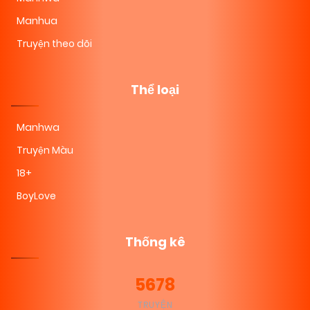
Manhua
Truyện theo dõi
Thể loại
Manhwa
Truyện Màu
18+
BoyLove
Thống kê
5678
TRUYỆN