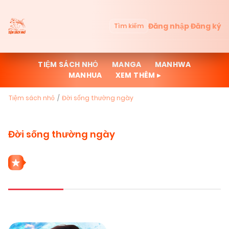
Đăng nhập
Đăng ký
Tìm kiếm
TIỆM SÁCH NHỎ
MANGA
MANHWA
MANHUA
XEM THÊM ▸
Tiệm sách nhỏ
Đời sống thường ngày
Đời sống thường ngày
1 THỂ LOẠI ĐỜI SỐNG THƯỜNG NGÀY
Mới cập nhật
Đọc nhiều
Truyện mới