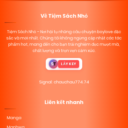
Về Tiệm Sách Nhỏ
Tiệm Sách Nhỏ
– Nơi hội tụ những câu chuyện boylove đặc
sắc và mới nhất. Chúng tôi không ngừng cập nhật các tác
phẩm hot, mang đến cho bạn trải nghiệm đọc mượt mà,
chất lượng và trọn vẹn cảm xúc.
S
T
LẤY KEY
Signal: chauchau774.74
Liên kết nhanh
Manga
Manhwa