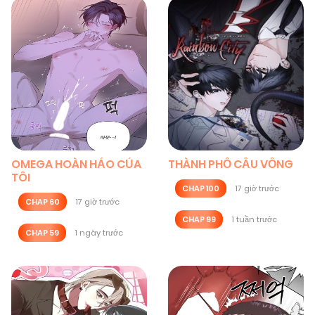
OMEGA HOÀN HẢO CỦA
THÀNH PHỐ CẦU VỒNG
TÔI
CHAP 100
17 giờ trước
CHAP 60
17 giờ trước
CHAP 99
1 tuần trước
CHAP 59
1 ngày trước