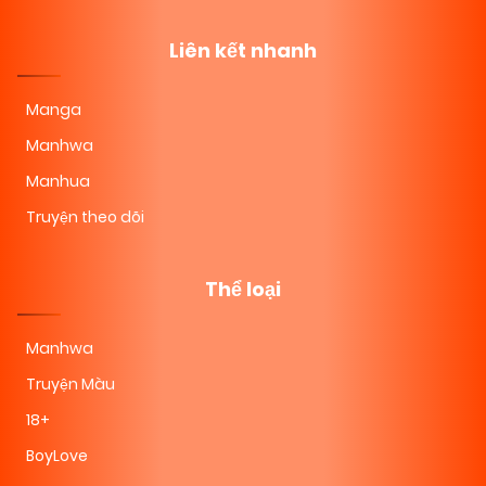
Liên kết nhanh
Manga
Manhwa
Manhua
Truyện theo dõi
Thể loại
Manhwa
Truyện Màu
18+
BoyLove