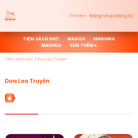
Đăng nhập
Đăng ký
Tìm kiếm
TIỆM SÁCH NHỎ
MANGA
MANHWA
MANHUA
XEM THÊM ▸
Tiệm sách nhỏ
Dưa Leo Truyện
Dưa Leo Truyện
1851 THỂ LOẠI DƯA LEO TRUYỆN
Mới cập nhật
Đọc nhiều
Truyện mới