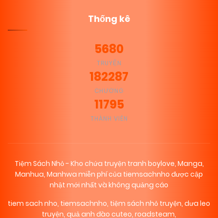
Thống kê
5680
TRUYỆN
182287
CHƯƠNG
11795
THÀNH VIÊN
Tiệm Sách Nhỏ - Kho chứa truyện tranh boylove, Manga,
Manhua, Manhwa miễn phí của tiemsachnho được cập
nhật mới nhất và không quảng cáo
tiem sach nho
,
tiemsachnho
,
tiệm sách nhỏ truyện
,
dưa leo
truyện
,
quả anh đào cuteo
,
roadsteam
,