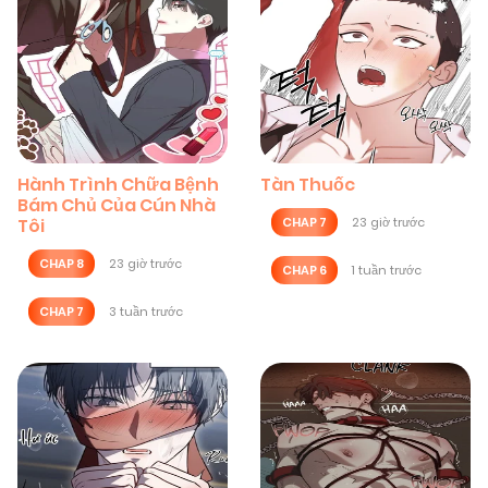
Hành Trình Chữa Bệnh
Tàn Thuốc
Bám Chủ Của Cún Nhà
Tôi
CHAP 7
23 giờ trước
CHAP 8
23 giờ trước
CHAP 6
1 tuần trước
CHAP 7
3 tuần trước