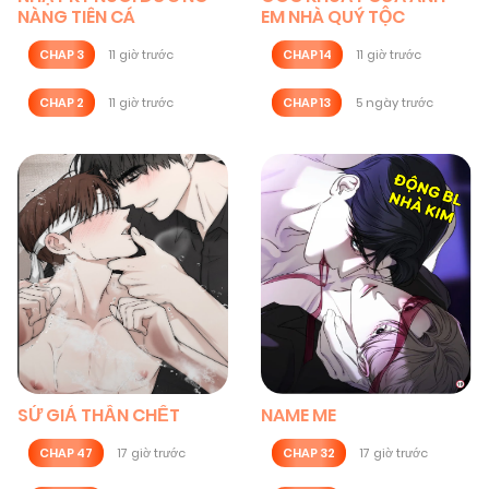
NÀNG TIÊN CÁ
EM NHÀ QUÝ TỘC
CHAP 3
11 giờ trước
CHAP 14
11 giờ trước
CHAP 2
11 giờ trước
CHAP 13
5 ngày trước
SỨ GIẢ THẦN CHẾT
NAME ME
CHAP 47
17 giờ trước
CHAP 32
17 giờ trước