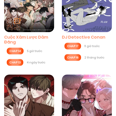
Cuộc Xâm Lược Dâm
DJ Detective Conan
Đãng
CHAP 17
11 giờ trước
CHAP 14
5 giờ trước
CHAP 16
2 tháng trước
CHAP 13
4 ngày trước