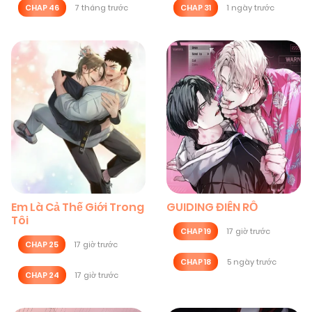
CHAP 46
7 tháng trước
CHAP 31
1 ngày trước
Em Là Cả Thế Giới Trong
GUIDING ĐIÊN RỒ
Tôi
CHAP 19
17 giờ trước
CHAP 25
17 giờ trước
CHAP 18
5 ngày trước
CHAP 24
17 giờ trước