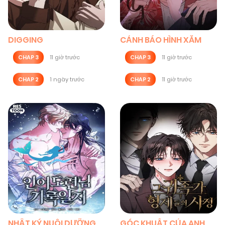
DIGGING
CẢNH BÁO HÌNH XĂM
CHAP 3
11 giờ trước
CHAP 3
11 giờ trước
CHAP 2
1 ngày trước
CHAP 2
11 giờ trước
NHẬT KÝ NUÔI DƯỠNG
GÓC KHUẤT CỦA ANH