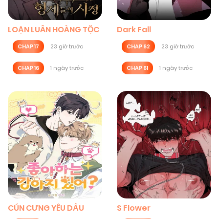
LOẠN LUÂN HOÀNG TỘC
Dark Fall
CHAP 17
23 giờ trước
CHAP 62
23 giờ trước
CHAP 16
1 ngày trước
CHAP 61
1 ngày trước
CÚN CƯNG YÊU DẤU
S Flower