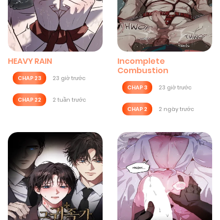
HEAVY RAIN
Incomplete
Combustion
CHAP 23
23 giờ trước
CHAP 3
23 giờ trước
CHAP 22
2 tuần trước
CHAP 2
2 ngày trước