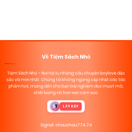
Posts
Trang tiếp
navigation
Về Tiệm Sách Nhỏ
Tiệm Sách Nhỏ
– Nơi hội tụ những câu chuyện boylove đặc
sắc và mới nhất. Chúng tôi không ngừng cập nhật các tác
phẩm hot, mang đến cho bạn trải nghiệm đọc mượt mà,
chất lượng và trọn vẹn cảm xúc.
S
T
LẤY KEY
Signal: chauchau774.74