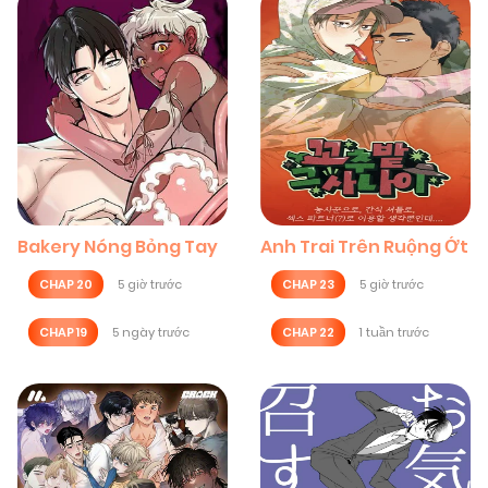
Bakery Nóng Bỏng Tay
Anh Trai Trên Ruộng Ớt
CHAP 20
5 giờ trước
CHAP 23
5 giờ trước
CHAP 19
5 ngày trước
CHAP 22
1 tuần trước