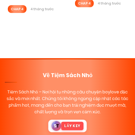
CHAP 4
4 tháng trước
CHAP 4
4 tháng trước
Posts
Trang tiếp
navigation
Về Tiệm Sách Nhỏ
Tiệm Sách Nhỏ
– Nơi hội tụ những câu chuyện boylove đặc
sắc và mới nhất. Chúng tôi không ngừng cập nhật các tác
phẩm hot, mang đến cho bạn trải nghiệm đọc mượt mà,
chất lượng và trọn vẹn cảm xúc.
S
T
LẤY KEY