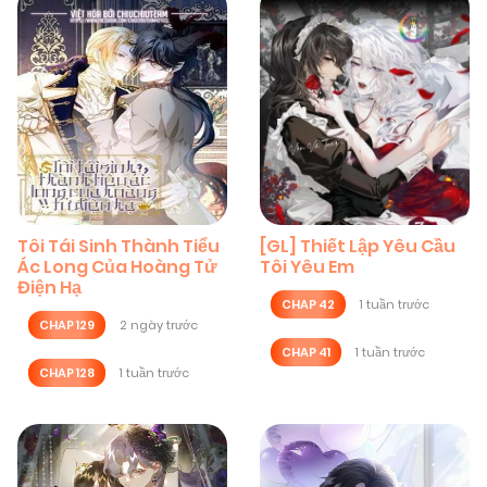
Tôi Tái Sinh Thành Tiểu
[GL] Thiết Lập Yêu Cầu
Ác Long Của Hoàng Tử
Tôi Yêu Em
Điện Hạ
CHAP 42
1 tuần trước
CHAP 129
2 ngày trước
CHAP 41
1 tuần trước
CHAP 128
1 tuần trước