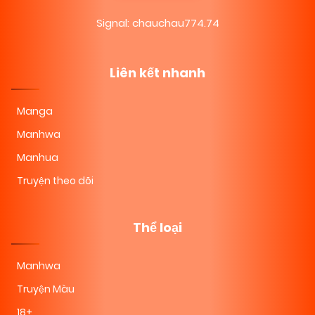
Signal: chauchau774.74
Liên kết nhanh
Manga
Manhwa
Manhua
Truyện theo dõi
Thể loại
Manhwa
Truyện Màu
18+