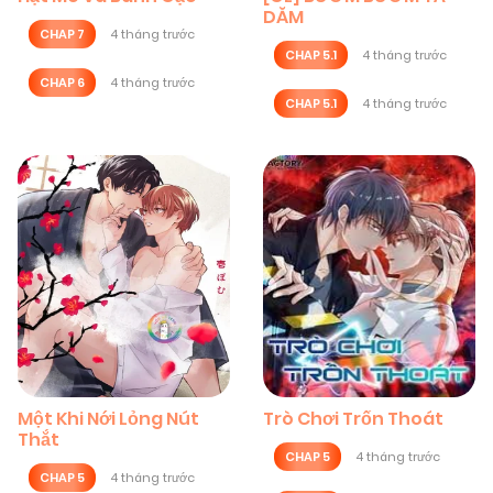
DĂM
CHAP 7
4 tháng trước
CHAP 5.1
4 tháng trước
CHAP 6
4 tháng trước
CHAP 5.1
4 tháng trước
Một Khi Nới Lỏng Nút
Trò Chơi Trốn Thoát
Thắt
CHAP 5
4 tháng trước
CHAP 5
4 tháng trước