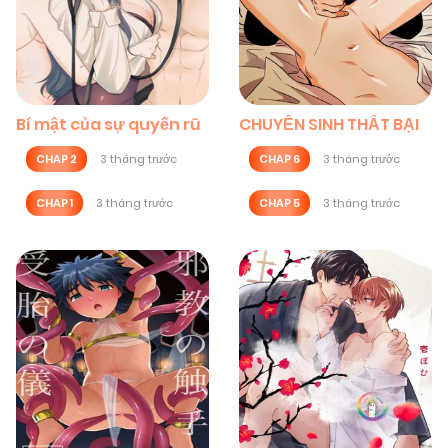
Bí mật của sự quyến rũ
CHUYỂN SINH THẤT BẠI
CHAP 2
3 tháng trước
CHAP 6
3 tháng trước
CHAP 1
3 tháng trước
CHAP 5
3 tháng trước