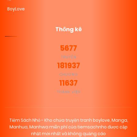
BoyLove
Thống kê
5677
TRUYỆN
181937
CHƯƠNG
11637
THÀNH VIÊN
Tiệm Sách Nhỏ - Kho chứa truyện tranh boylove, Manga,
Manhua, Manhwa miễn phí của tiemsachnho được cập
nhật mới nhất và không quảng cáo