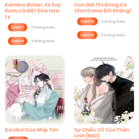
Kamiina Botan, Kẻ Say
Con Gái Thì Đừng Có
Rượu Là Một Đóa Hoa
Chơi Game Đối Kháng!
Ly
CHAP 14
3 tháng trước
CHAP 7
3 tháng trước
CHAP 13
3 tháng trước
CHAP 6
3 tháng trước
Decibel Của Nhịp Tim
Sự Chiếu Cố Của Thần
Linh (END)