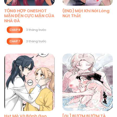
TỔNG HỢP ONESHOT
(END) Một Khi Nới Lỏng
MẶN ĐẾN CỰC MẶN CỦA
Nút Thắt
NHÀ GÀ
CHAP 8
3 tháng trước
CHAP 7
3 tháng trước
Hạt Mè Và Bánh Gạo
[GL] BƯƠM BƯỚM TÀ