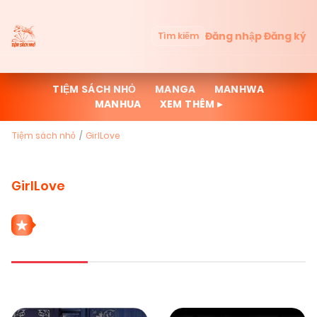
Đăng nhập
Đăng ký
Tìm kiếm
TIỆM SÁCH NHỎ
MANGA
MANHWA
MANHUA
XEM THÊM ▸
Tiệm sách nhỏ
GirlLove
GirlLove
49 THỂ LOẠI GIRLLOVE
Mới cập nhật
Đọc nhiều
Truyện mới