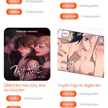
CHAP 10
3 tháng trước
CHAP 45
3 tháng trước
CHAP 10
3 tháng trước
CHAP 44.1
3 tháng trước
(END) Em Yêu Chị, Gia
Tuyển Tập GL Ngắn 18+
Sư Của Em
CHAP 69
3 tháng trước
CHAP 6
3 tháng trước
CHAP 67
3 tháng trước