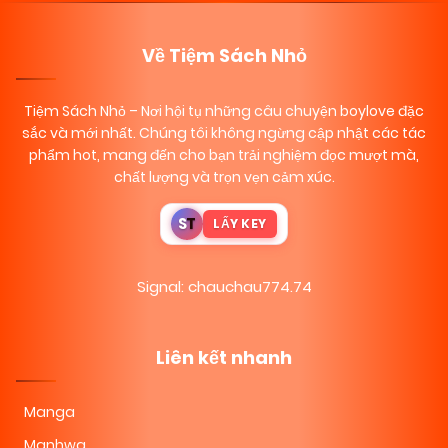
Về Tiệm Sách Nhỏ
Tiệm Sách Nhỏ
– Nơi hội tụ những câu chuyện boylove đặc
sắc và mới nhất. Chúng tôi không ngừng cập nhật các tác
phẩm hot, mang đến cho bạn trải nghiệm đọc mượt mà,
chất lượng và trọn vẹn cảm xúc.
S
T
LẤY KEY
Signal: chauchau774.74
Liên kết nhanh
Manga
Manhwa