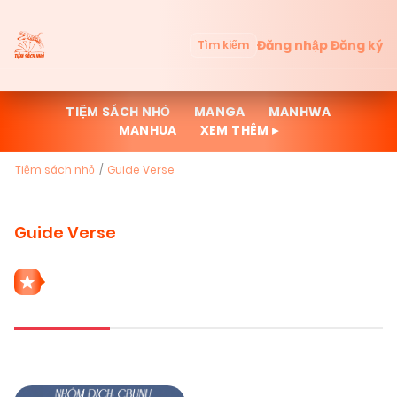
Đăng nhập
Đăng ký
Tìm kiếm
TIỆM SÁCH NHỎ
MANGA
MANHWA
MANHUA
XEM THÊM ▸
Tiệm sách nhỏ
Guide Verse
Guide Verse
1 THỂ LOẠI GUIDE VERSE
Mới cập nhật
Đọc nhiều
Truyện mới