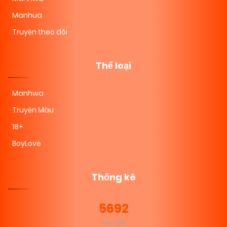
Manhua
Truyện theo dõi
Thể loại
Manhwa
Truyện Màu
18+
BoyLove
Thống kê
5692
TRUYỆN