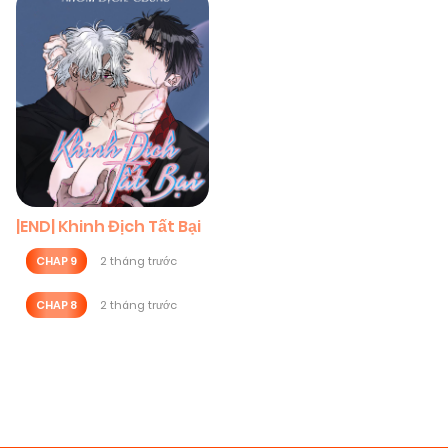
|END| Khinh Địch Tất Bại
CHAP 9
2 tháng trước
CHAP 8
2 tháng trước
Posts
navigation