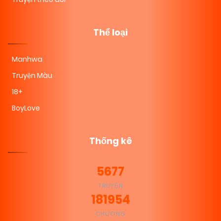
Thể loại
Manhwa
Truyện Màu
18+
BoyLove
Thống kê
5677
TRUYỆN
181954
CHƯƠNG