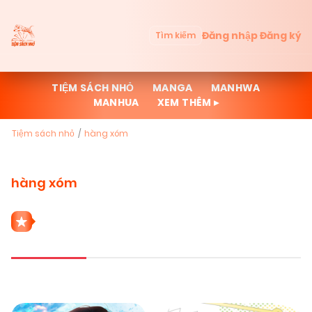
Đăng nhập
Đăng ký
Tìm kiếm
TIỆM SÁCH NHỎ
MANGA
MANHWA
MANHUA
XEM THÊM ▸
Tiệm sách nhỏ
hàng xóm
hàng xóm
4 THỂ LOẠI HÀNG XÓM
Mới cập nhật
Đọc nhiều
Truyện mới