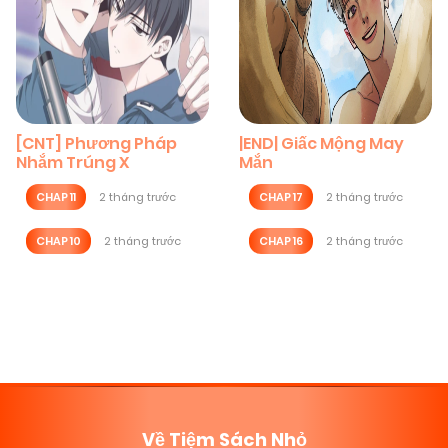
[CNT] Phương Pháp
|END| Giấc Mộng May
Nhắm Trúng X
Mắn
CHAP 11
2 tháng trước
CHAP 17
2 tháng trước
CHAP 10
2 tháng trước
CHAP 16
2 tháng trước
Posts
navigation
Về Tiệm Sách Nhỏ