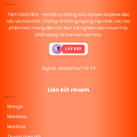
Tiệm Sách Nhỏ
– Nơi hội tụ những câu chuyện boylove đặc
sắc và mới nhất. Chúng tôi không ngừng cập nhật các tác
phẩm hot, mang đến cho bạn trải nghiệm đọc mượt mà,
chất lượng và trọn vẹn cảm xúc.
S
T
LẤY KEY
Signal: chauchau774.74
Liên kết nhanh
Manga
Manhwa
Manhua
Truyện theo dõi