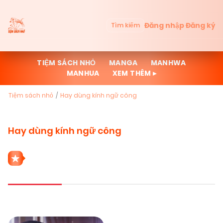
Đăng nhập
Đăng ký
Tìm kiếm
TIỆM SÁCH NHỎ
MANGA
MANHWA
MANHUA
XEM THÊM ▸
Tiệm sách nhỏ
Hay dùng kính ngữ công
Hay dùng kính ngữ công
1 THỂ LOẠI HAY DÙNG KÍNH NGỮ CÔNG
Mới cập nhật
Đọc nhiều
Truyện mới