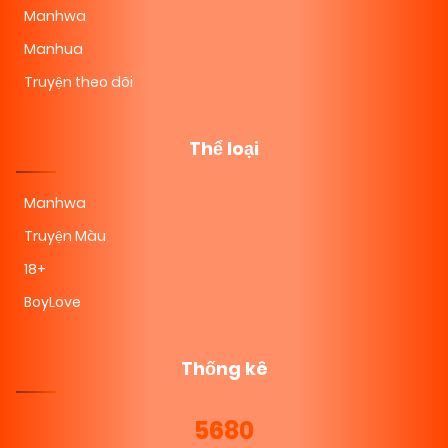
Manhwa
Manhua
Truyện theo dõi
Thể loại
Manhwa
Truyện Màu
18+
BoyLove
Thống kê
5680