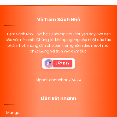
Về Tiệm Sách Nhỏ
Tiệm Sách Nhỏ
– Nơi hội tụ những câu chuyện boylove đặc
sắc và mới nhất. Chúng tôi không ngừng cập nhật các tác
phẩm hot, mang đến cho bạn trải nghiệm đọc mượt mà,
chất lượng và trọn vẹn cảm xúc.
S
T
LẤY KEY
Signal: chauchau774.74
Liên kết nhanh
Manga