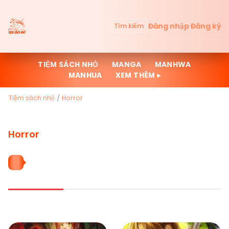
Đăng nhập
Đăng ký
Tìm kiếm
TIỆM SÁCH NHỎ
MANGA
MANHWA
MANHUA
XEM THÊM ▸
Tiệm sách nhỏ
Horror
Horror
10 THỂ LOẠI HORROR
Mới cập nhật
Đọc nhiều
Truyện mới