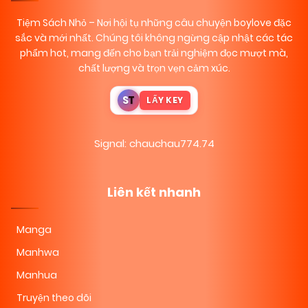
Tiệm Sách Nhỏ
– Nơi hội tụ những câu chuyện boylove đặc
sắc và mới nhất. Chúng tôi không ngừng cập nhật các tác
phẩm hot, mang đến cho bạn trải nghiệm đọc mượt mà,
chất lượng và trọn vẹn cảm xúc.
S
T
LẤY KEY
Signal: chauchau774.74
Liên kết nhanh
Manga
Manhwa
Manhua
Truyện theo dõi