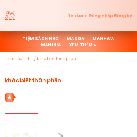
Đăng nhập
Đăng ký
Tìm kiếm
TIỆM SÁCH NHỎ
MANGA
MANHWA
MANHUA
XEM THÊM ▸
Tiệm sách nhỏ
khác biệt thân phận
khác biệt thân phận
1 THỂ LOẠI KHÁC BIỆT THÂN PHẬN
Mới cập nhật
Đọc nhiều
Truyện mới