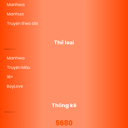
Manhwa
Manhua
Truyện theo dõi
Thể loại
Manhwa
Truyện Màu
18+
BoyLove
Thống kê
5680