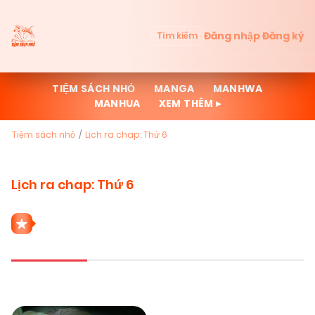
Đăng nhập
Đăng ký
Tìm kiếm
TIỆM SÁCH NHỎ
MANGA
MANHWA
MANHUA
XEM THÊM ▸
Tiệm sách nhỏ
Lịch ra chap: Thứ 6
Lịch ra chap: Thứ 6
1 THỂ LOẠI LỊCH RA CHAP: THỨ 6
Mới cập nhật
Đọc nhiều
Truyện mới