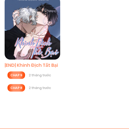
|END| Khinh Địch Tất Bại
CHAP 9
2 tháng trước
CHAP 8
2 tháng trước
Posts
navigation