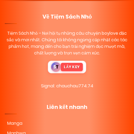
Về Tiệm Sách Nhỏ
Tiệm Sách Nhỏ
– Nơi hội tụ những câu chuyện boylove đặc
sắc và mới nhất. Chúng tôi không ngừng cập nhật các tác
phẩm hot, mang đến cho bạn trải nghiệm đọc mượt mà,
chất lượng và trọn vẹn cảm xúc.
S
T
LẤY KEY
Signal: chauchau774.74
Liên kết nhanh
Manga
Manhwa