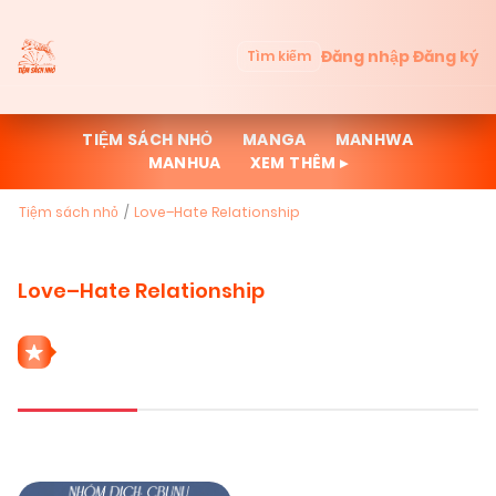
Đăng nhập
Đăng ký
Tìm kiếm
TIỆM SÁCH NHỎ
MANGA
MANHWA
MANHUA
XEM THÊM ▸
Tiệm sách nhỏ
Love–Hate Relationship
Love–Hate Relationship
1 THỂ LOẠI LOVE–HATE RELATIONSHIP
Mới cập nhật
Đọc nhiều
Truyện mới