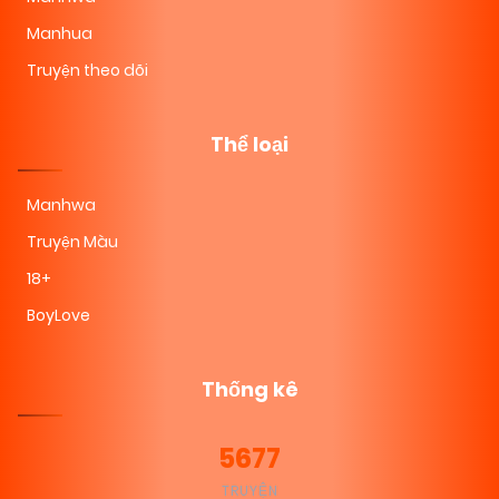
Manhua
Truyện theo dõi
Thể loại
Manhwa
Truyện Màu
18+
BoyLove
Thống kê
5677
TRUYỆN