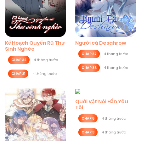
Kế Hoạch Quyến Rũ Thư
Người cá Desahrow
Sinh Nghèo
CHAP 37
4 tháng trước
CHAP 32
4 tháng trước
CHAP 36
4 tháng trước
CHAP 31
4 tháng trước
Quái Vật Nói Hắn Yêu
Tôi
CHAP 5
4 tháng trước
CHAP 3
4 tháng trước