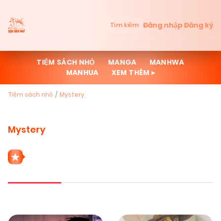
Đăng nhập
Đăng ký
Tìm kiếm
TIỆM SÁCH NHỎ
MANGA
MANHWA
MANHUA
XEM THÊM ▸
Tiệm sách nhỏ
Mystery
Mystery
26 THỂ LOẠI MYSTERY
Mới cập nhật
Đọc nhiều
Truyện mới