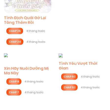
Tình Địch Quái Gở Lại
Tăng Thêm Rồi
CHAP 25
4 tháng trước
CHAP 24
4 tháng trước
Tình Yêu Vượt Thời
Gian
Xin Hãy Nuôi Dưỡng Mị
Ma Này
CHAP 9.1
4 tháng trước
CHAP 8
4 tháng trước
CHAP 9.1
4 tháng trước
CHAP 7
4 tháng trước