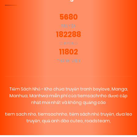
5680
TRUYỆN
182288
CHƯƠNG
11802
THÀNH VIÊN
Tiệm Sách Nhỏ - Kho chứa truyện tranh boylove, Manga,
Manhua, Manhwa miễn phí của tiemsachnho được cập
nhật mới nhất và không quảng cáo
tiem sach nho
,
tiemsachnho
,
tiệm sách nhỏ truyện
,
dưa leo
truyện
,
quả anh đào cuteo
,
roadsteam
,
₪