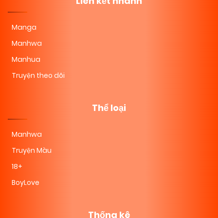
Liên kết nhanh
Manga
Manhwa
Manhua
Truyện theo dõi
Thể loại
Manhwa
Truyện Màu
18+
BoyLove
Thống kê