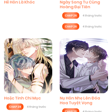
Hễ Hôn Là Khóc
Ngày Song Tu Cùng
Hoàng Đại Tiên
CHAP 26
4 tháng trước
CHAP 26
4 tháng trước
Hoặc Tinh Chi Mục
Nụ Hôn Nhẹ Lên Đóa
Hoa Tuyệt Vọng
CHAP 28
4 tháng trước
CHAP 25
4 tháng trước