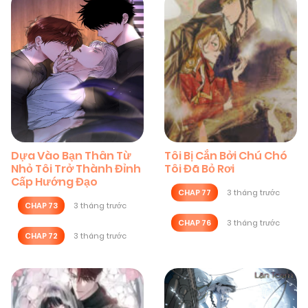
Dựa Vào Bạn Thân Từ
Tôi Bị Cắn Bởi Chú Chó
Nhỏ Tôi Trở Thành Đỉnh
Tôi Đã Bỏ Rơi
Cấp Hướng Đạo
CHAP 77
3 tháng trước
CHAP 73
3 tháng trước
CHAP 76
3 tháng trước
CHAP 72
3 tháng trước