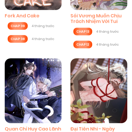
Fork And Cake
Sói Vương Muốn Chịu
Trách Nhiệm Với Tui
CHAP 39
4 tháng trước
CHAP 13
4 tháng trước
CHAP 38
4 tháng trước
CHAP 12
4 tháng trước
Quan Chỉ Huy Cao Lãnh
Đại Tiên Nhi - Ngày