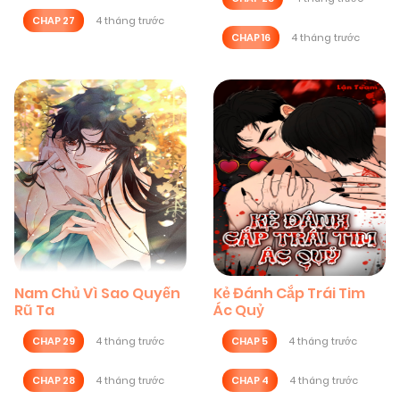
CHAP 27
4 tháng trước
CHAP 16
4 tháng trước
Nam Chủ Vì Sao Quyến
Kẻ Đánh Cắp Trái Tim
Rũ Ta
Ác Quỷ
CHAP 29
4 tháng trước
CHAP 5
4 tháng trước
CHAP 28
4 tháng trước
CHAP 4
4 tháng trước