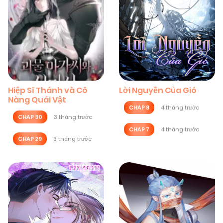
Hiệp Sĩ Thánh và Cô
Lời Nguyền Của Gió
Nàng Quái Vật
CHAP 8
4 tháng trước
CHAP 30
3 tháng trước
CHAP 7
4 tháng trước
CHAP 29
3 tháng trước