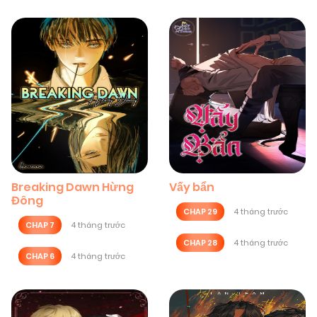
Breaking Dawn Hừng
Vấy bẩn
Đông
CHAP 29
4 tháng trước
CHAP 7
4 tháng trước
CHAP 28
4 tháng trước
CHAP 6
4 tháng trước