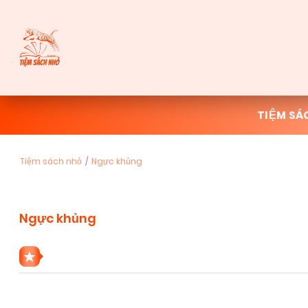
TIỆM SÁ
Tiệm sách nhỏ
Ngực khủng
Ngực khủng
4 THỂ LOẠI NGỰC KHỦNG