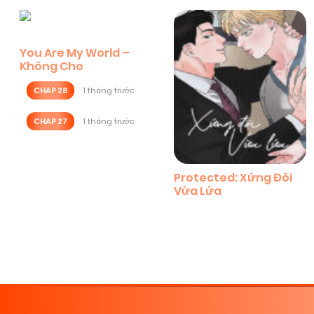
You Are My World –
Không Che
CHAP 28
1 tháng trước
CHAP 27
1 tháng trước
Protected: Xứng Đôi
Vừa Lứa
Posts
navigation