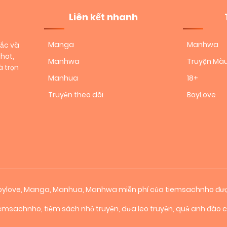
Liên kết nhanh
Manga
Manhwa
sắc và
hot,
Manhwa
Truyện Mà
 trọn
Manhua
18+
Truyện theo dõi
BoyLove
 boylove, Manga, Manhua, Manhwa miễn phí của tiemsachnho đượ
iemsachnho
,
tiệm sách nhỏ truyện
,
dưa leo truyện
,
quả anh đào 