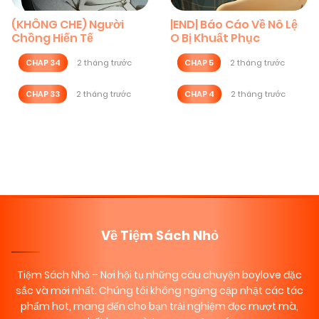
(KHÔNG CHE) Người
|END| Báo Cáo Về Nô Lệ
Chồng Hiến Tế
O Bị Khuất Phục
CHAP 34
2 tháng trước
CHAP 5
2 tháng trước
CHAP 33
2 tháng trước
CHAP 4
2 tháng trước
Posts
navigation
Về Tiệm Sách Nhỏ
Tiệm Sách Nhỏ
– Nơi hội tụ những câu chuyện boylove đặc
sắc và mới nhất. Chúng tôi không ngừng cập nhật các tác
phẩm hot, mang đến cho bạn trải nghiệm đọc mượt mà,