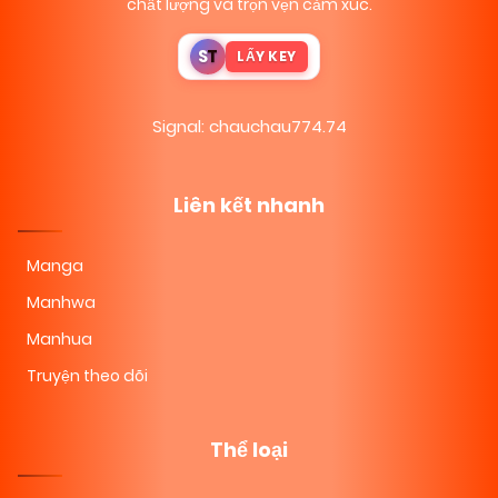
chất lượng và trọn vẹn cảm xúc.
S
T
LẤY KEY
Signal: chauchau774.74
Liên kết nhanh
Manga
Manhwa
Manhua
Truyện theo dõi
Thể loại