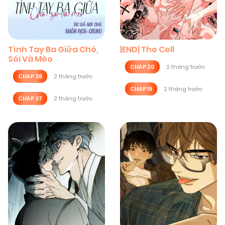
Tình Tay Ba Giữa Chó,
|END| The Cell
Sói Và Mèo
CHAP 20
2 tháng trước
CHAP 38
2 tháng trước
CHAP 19
2 tháng trước
CHAP 37
2 tháng trước