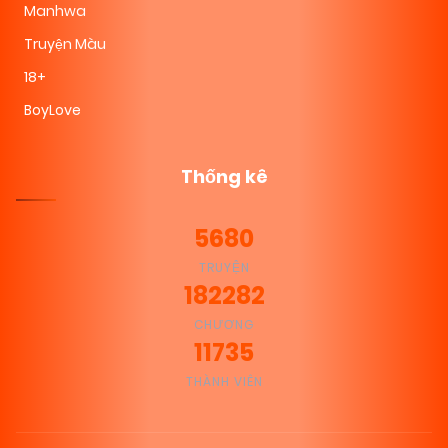
Manhwa
Truyện Màu
18+
BoyLove
Thống kê
5680
TRUYỆN
182282
CHƯƠNG
11735
THÀNH VIÊN