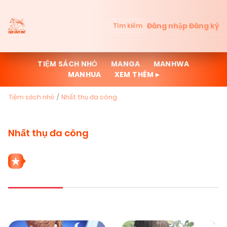
Đăng nhập
Đăng ký
Tìm kiếm
TIỆM SÁCH NHỎ
MANGA
MANHWA
MANHUA
XEM THÊM ▸
Tiệm sách nhỏ
Nhất thụ đa công
Nhất thụ đa công
8 THỂ LOẠI NHẤT THỤ ĐA CÔNG
Mới cập nhật
Đọc nhiều
Truyện mới