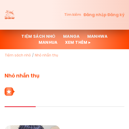
Đăng nhập
Đăng ký
Tìm kiếm
TIỆM SÁCH NHỎ
MANGA
MANHWA
MANHUA
XEM THÊM ▸
Tiệm sách nhỏ
Nhỏ nhắn thụ
Nhỏ nhắn thụ
1 THỂ LOẠI NHỎ NHẮN THỤ
Mới cập nhật
Đọc nhiều
Truyện mới