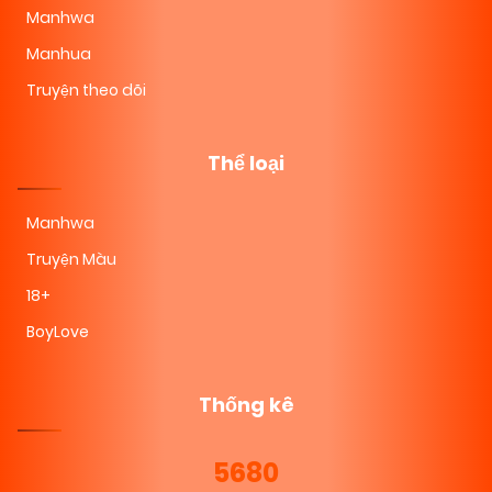
Manhwa
Manhua
Truyện theo dõi
Thể loại
Manhwa
Truyện Màu
18+
BoyLove
Thống kê
5680