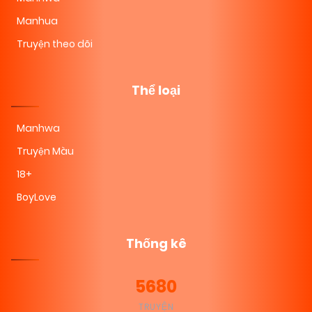
Manhua
Truyện theo dõi
Thể loại
Manhwa
Truyện Màu
18+
BoyLove
Thống kê
5680
TRUYỆN