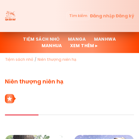
Đăng nhập
Đăng ký
Tìm kiếm
TIỆM SÁCH NHỎ
MANGA
MANHWA
MANHUA
XEM THÊM ▸
Tiệm sách nhỏ
Niên thượng niên hạ
Niên thượng niên hạ
2 THỂ LOẠI NIÊN THƯỢNG NIÊN HẠ
Mới cập nhật
Đọc nhiều
Truyện mới