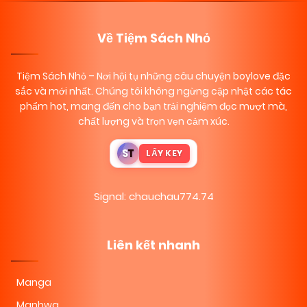
Về Tiệm Sách Nhỏ
Tiệm Sách Nhỏ
– Nơi hội tụ những câu chuyện boylove đặc
sắc và mới nhất. Chúng tôi không ngừng cập nhật các tác
phẩm hot, mang đến cho bạn trải nghiệm đọc mượt mà,
chất lượng và trọn vẹn cảm xúc.
S
T
LẤY KEY
Signal: chauchau774.74
Liên kết nhanh
Manga
Manhwa